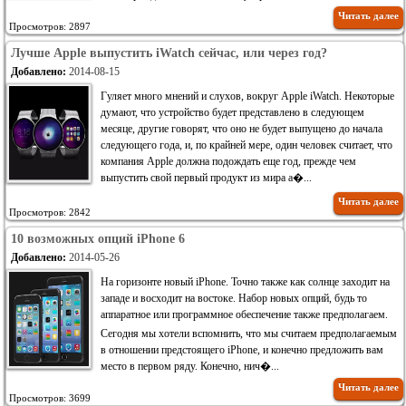
Читать далее
Просмотров: 2897
Лучше Apple выпустить iWatch сейчас, или через год?
Добавлено:
2014-08-15
Гуляет много мнений и слухов, вокруг Apple iWatch. Некоторые
думают, что устройство будет представлено в следующем
месяце, другие говорят, что оно не будет выпущено до начала
следующего года, и, по крайней мере, один человек считает, что
компания Apple должна подождать еще год, прежде чем
выпустить свой ​​первый продукт из мира а�...
Читать далее
Просмотров: 2842
10 возможных опций iPhone 6
Добавлено:
2014-05-26
На горизонте новый iPhone. Точно также как солнце заходит на
западе и восходит на востоке. Набор новых опций, будь то
аппаратное или программное обеспечение также предполагаем.
Сегодня мы хотели вспомнить, что мы считаем предполагаемым
в отношении предстоящего iPhone, и конечно предложить вам
место в первом ряду. Конечно, нич�...
Читать далее
Просмотров: 3699