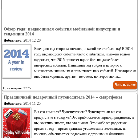
внимание, что все они были сделаны с использованием настроек
камеры по умолчанию, с выключенным HDR и со вспышкой
только там, где указано.
Читать далее
Обзор года: выдающиеся события мобильной индустрии и
тенденции 2014
Добавлено:
2014-12-20
Еще один год скоро закончится, и какой же это был год! В 2014
году выдающихся событий было с избытком, и можно только
надеяться, что 2015 принесет вдвое больше даже более
интересных событий. Нынешний год войдет в историю с
множеством значимых и примечательных событий. Некоторые из
них были хорошие, другие – не очень, но, вероятно, м...
Читать далее
Просмотров: 2775
Праздничный подарочный путеводитель 2014 – смартфоны
Добавлено:
2014-11-25
Вы его слышите? Чувствуете его? Чувствуете ли вы его
присутствие в воздухе? Это приближается период праздников, и
вы, конечно, знаете, что это значит. Это наиболее радостное
время в году – время делиться угощениями, веселиться, и,
конечно, обмениваться подарками с друзьями и близкими.