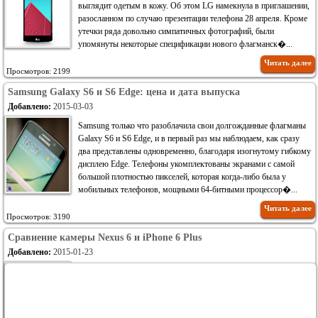
выглядит одетым в кожу. Об этом LG намекнула в приглашении,
разосланном по случаю презентации телефона 28 апреля. Кроме
утечки ряда довольно симпатичных фотографий, были
упомянуты некоторые спецификации нового флагманск�...
Читать далее
Просмотров: 2199
Samsung Galaxy S6 и S6 Edge: цена и дата выпуска
Добавлено:
2015-03-03
Samsung только что разоблачила свои долгожданные флагманы
Galaxy S6 и S6 Edge, и в первый раз мы наблюдаем, как сразу
два представлены одновременно, благодаря изогнутому гибкому
дисплею Edge. Телефоны укомплектованы экранами с самой
большой плотностью пикселей, которая когда-либо была у
мобильных телефонов, мощными 64-битными процессор�...
Читать далее
Просмотров: 3190
Сравнение камеры Nexus 6 и iPhone 6 Plus
Добавлено:
2015-01-23
Сравнение камеры Nexus 6 и iPhone 6 Plus: где смартфон от
Google блистает и где он отстает от iPhone
Мы тщательно разберемся в этом вопросе ниже и
прокомментируем сравниваемые фото-образцы. Обратите