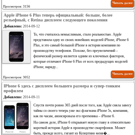
Читать далее
Просмотров: 3156
Apple iPhone 6 Plus теперь официальный: больше, более
рельефный, с Retina дисплеем следующего поколения
Добавлено:
2014-09-12
То, что считалось немыслимым, стало реальностью. Apple
представила одну из своих новейших моделей iPhone, iPhone 6
Plus, и это самый большой iPhone в истории компании по
производству телефонов. Похоже, без преувеличений –
физический размер является одним из ключевых факторов,
которые отличают iPhone 6 Plus от всех предыдущих моделей
iPhone, наряду...
Читать далее
Просмотров: 3052
IPhone 6 здесь с дисплеем большего размера и супер-тонким
профилем
Добавлено:
2014-09-11
Спустя почти ровно 365 дней после того, как Apple сняла завесу
тайны со своего теперь уже экс-флагмана iPhone 5s, компания,
как по часам, анонсировала его преемника – iPhone 6.
На самом деле, iPhone 6 открывает новую главу в относительно
короткой истории Apple в производстве смартфонов. Может
быть, прежде всего, гигант из Купертино меня�...