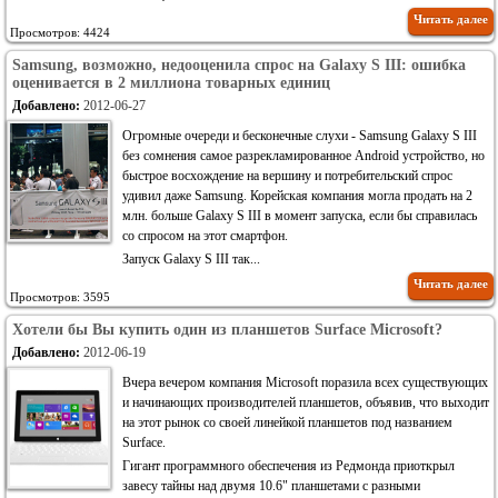
Читать далее
Просмотров: 4424
Samsung, возможно, недооценила спрос на Galaxy S III: ошибка
оценивается в 2 миллиона товарных единиц
Добавлено:
2012-06-27
Огромные очереди и бесконечные слухи - Samsung Galaxy S III
без сомнения самое разрекламированное Android устройство, но
быстрое восхождение на вершину и потребительский спрос
удивил даже Samsung. Корейская компания могла продать на 2
млн. больше Galaxy S III в момент запуска, если бы справилась
со спросом на этот смартфон.
Запуск Galaxy S III так...
Читать далее
Просмотров: 3595
Хотели бы Вы купить один из планшетов Surface Microsoft?
Добавлено:
2012-06-19
Вчера вечером компания Microsoft поразила всех существующих
и начинающих производителей планшетов, объявив, что выходит
на этот рынок со своей линейкой планшетов под названием
Surface.
Гигант программного обеспечения из Редмонда приоткрыл
завесу тайны над двумя 10.6" планшетами с разными