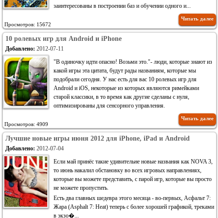
заинтересованы в построении баз и обучении одного и...
Читать далее
Просмотров: 15672
10 ролевых игр для Android и iPhone
Добавлено:
2012-07-11
"В одиночку идти опасно! Возьми это."- люди, которые знают из
какой игры эта цитата, будут рады названиям, которые мы
подобрали сегодня. У нас есть для вас 10 ролевых игр для
Android и iOS, некоторые из которых являются римейками
старой классики, в то время как другие сделаны с нуля,
оптимизированы для сенсорного управления.
Читать далее
Просмотров: 4909
Лучшие новые игры июня 2012 для iPhone, iPad и Android
Добавлено:
2012-07-04
Если май принёс такие удивительне новые названия как NOVA 3,
то июнь накалил обстановку во всех игровых направлениях,
которые вы можете представить, с парой игр, которые вы просто
не можете пропустить.
Есть два главных шедевра этого месяца - во-первых, Асфальт 7:
Жара (Asphalt 7: Heat) теперь с более хорошей графикой, треками
в экзо�...