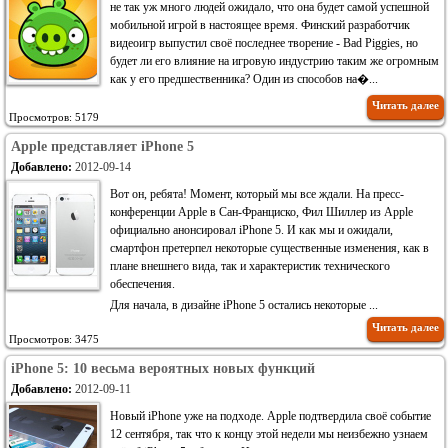
не так уж много людей ожидало, что она будет самой успешной
мобильной игрой в настоящее время. Финский разработчик
видеоигр выпустил своё последнее творение - Bad Piggies, но
будет ли его влияние на игровую индустрию таким же огромным
как у его предшественника? Один из способов на�...
Читать далее
Просмотров: 5179
Apple представляет iPhone 5
Добавлено:
2012-09-14
Вот он, ребята! Момент, который мы все ждали. На пресс-
конференции Apple в Сан-Франциско, Фил Шиллер из Apple
официально анонсировал iPhone 5. И как мы и ожидали,
смартфон претерпел некоторые существенные изменения, как в
плане внешнего вида, так и характеристик технического
обеспечения.
Для начала, в дизайне iPhone 5 остались некоторые ...
Читать далее
Просмотров: 3475
iPhone 5: 10 весьма вероятных новых функций
Добавлено:
2012-09-11
Новый iPhone уже на подходе. Apple подтвердила своё событие
12 сентября, так что к концу этой недели мы неизбежно узнаем