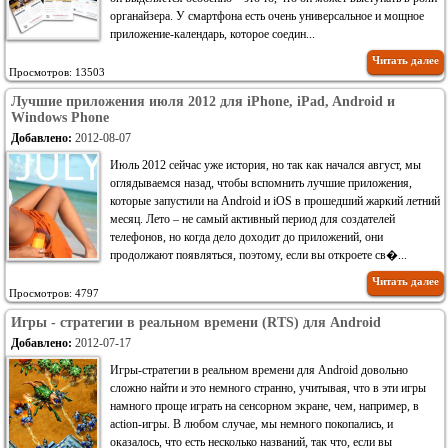
органайзера. У смартфона есть очень универсальное и мощное
приложение-календарь, которое соедин...
Читать далее
Просмотров: 13503
Лучшие приложения июля 2012 для iPhone, iPad, Android и
Windows Phone
Добавлено:
2012-08-07
Июль 2012 сейчас уже история, но так как начался август, мы
оглядываемся назад, чтобы вспомнить лучшие приложения,
которые запустили на Android и iOS в прошедший жаркий летний
месяц. Лето – не самый активный период для создателей
телефонов, но когда дело доходит до приложений, они
продолжают появляться, поэтому, если вы откроете св�...
Читать далее
Просмотров: 4797
Игры - стратегии в реальном времени (RTS) для Android
Добавлено:
2012-07-17
Игры-стратегии в реальном времени для Android довольно
сложно найти и это немного странно, учитывая, что в эти игры
намного проще играть на сенсорном экране, чем, например, в
action-игры. В любом случае, мы немного покопались, и
оказалось, что есть несколько названий, так что, если вы