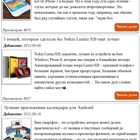
всё об iPhone 5 и больше. Но в этом году есть одно отличие –
слухи, которые до нас доносятся непротиворечивы. Это
немаловажно, так как в прошлом году, например, как обычно,
был ряд случайных слухов, таких как: “экран бол...
Читать далее
Просмотров: 4075
5 вещей, которые сделали бы Nokia Lumia 920 ещё лучше
Добавлено:
2012-09-06
Nokia Lumia 920, вероятно, лучшее из устройств на базе
Windows Phone 8, которые мы увидим в ближайшие месяцы.
Анонсированный только вчера Lumia 920 – красивый телефон с
большим экраном, быстрым процессором, большим объемом
памяти, хорошими установленными приложениями и
множеством других возможностей.… На самом деле сложно
найти слабое мест�...
Читать далее
Просмотров: 4017
Лучшие приложения-календари для Android
Добавлено:
2012-08-16
Ваш смартфон – это устройство, которое может делать
практически всё – от звонков и текстовых сообщений до
воспроизведения музыки и просмотра фильмов, но одной вещью
он выделяется особенно – это то, что он может выступать в роли