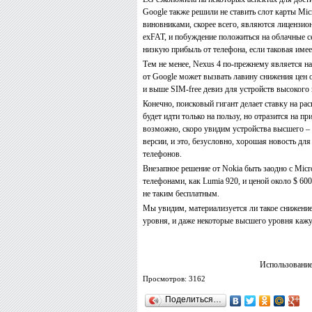
Google также решили не ставить слот карты Mi
виновниками, скорее всего, являются лицензио
exFAT, и побуждение положиться на облачные се
низкую прибыль от телефона, если таковая имее
Тем не менее, Nexus 4 по-прежнему является н
от Google может вызвать лавину снижения цен о
и выше SIM-free девиз для устройств высокого
Конечно, поисковый гигант делает ставку на р
будет идти только на пользу, но отразится на п
возможно, скоро увидим устройства высшего – с
версии, и это, безусловно, хорошая новость дл
телефонов.
Внезапное решение от Nokia быть заодно с Micro
телефонами, как Lumia 920, и ценой около $ 600
не таким бесплатным.
Мы увидим, материализуется ли такое снижение 
уровня, и даже некоторые высшего уровня кажу
Использование
Просмотров: 3162
Поделиться…