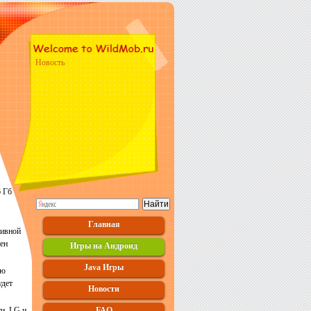
Новость
6 Гб
Главная
сивной
пен
Игры на Андроид
Java Игры
юю
удет
Новости
и. LG и
FAQ