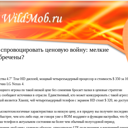
 спровоцировать ценовую войну: мелкие
обречены?
ства 4.7" True HD дисплей, мощный четырехъядерный процессор и стоимость $ 350 за 1
ечно LG Nexus 4.
ощного игрока по такой низкой цене без сомнения бросает палки в ценовые стратегии
к сообщают источники в отрасли. Единственный, кто может конкурировать с такой агрес
ой является Xiaomi, чей четырехъядерный телефон с экраном HD стоит $ 320, но досту
ысокотехнологичные характеристики за низкую цену, и в придачу вы получите последн
быстрее, чем кто-либо еще, не говоря уже о ROM моддинге и функции настройки, что б
ш телефон в актуальном состоянии на более чем обычный полугодовой период.
ижения этой цены, главным образом, относительно LTE подключения и внутренней памят