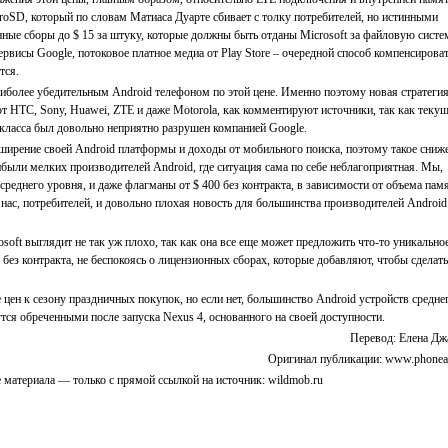
croSD, который по словам Матиаса Дуарте сбивает с толку потребителей, но истинными
нные сборы до $ 15 за штуку, которые должны быть отданы Microsoft за файловую систе
рвисы Google, потоковое платное медиа от Play Store – очередной способ компенсирова
тся.
аиболее убедительным Android телефоном по этой цене. Именно поэтому новая стратеги
т HTC, Sony, Huawei, ZTE и даже Motorola, как комментируют источники, так как текущ
 класса был довольно неприятно разрушен компанией Google.
асширение своей Android платформы и доходы от мобильного поиска, поэтому такое сниж
рибыли мелких производителей Android, где ситуация сама по себе неблагоприятная. Мы,
реднего уровня, и даже флагманы от $ 400 без контракта, в зависимости от объема пам
я нас, потребителей, и довольно плохая новость для большинства производителей Android
soft выглядит не так уж плохо, так как она все еще может предложить что-то уникальное
 без контракта, не беспокоясь о лицензионных сборах, которые добавляют, чтобы сделат
цен к сезону праздничных покупок, но если нет, большинство Android устройств средне
тся обреченными после запуска Nexus 4, основанного на своей доступности.
Перевод: Елена Дж
Оригинал публикации: www.phonea
 материала — только с прямой ссылкой на источник: wildmob.ru