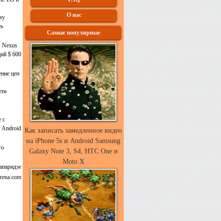
О нас
му
ть
Самые популярные
я Nexus
ий $ 600
ение цен
яти
 с
ь Android
Как записать замедленное видео
на iPhone 5s и Android Samsung
го
Galaxy Note 3, S4, HTC One и
Moto X
апаридзе
rena.com