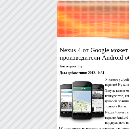
Nexus 4 от Google может
производители Android 
Категория:
Lg
Дата добавления:
2012-10-31
У какого устрой
версию? Ну кон
Запуск такого м
конкурентов, ка
ценовой политик
только в Китае.
Nexus 4 имеет в
версию Android 
поддерживать ва
LG сэкономила на некоторых аспектах для дост