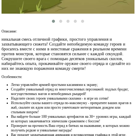
Описание:
никальная смесь отличной графики, простого управления и
захватывающего сюжета! Создайте непобедимую команду героев и
бросьтесь вместе с ними в неистовые сражения в реальном времени
против монстров, которые становятся сильнее с каждой секундой.
Сокрушите своего врага с помощью десятков уникальных скилов,
набирайтесь опыта, прокачивайте оружие своего отряда и сделайте из
них не знающую поражения команду смерти!
Особенности:
Легко управляйте армией простыми касаниями к экрану;
Создайте уникальный отряд из многочисленных персонажей: подлых бродяг,
могущественных магов и непобедимых рыцарей!
Наделите своих героев уникальными скилами - в игре их сотни!
Используйте скилы вашего отряда по-максимуму - превратите ваших врагов в
жаб, свалите их ядом или просто уничтожьте метеоритным дождем или
стальным вихрем!
Вы найдете больше 100 уникальных артефактов на 30+ уровнях игры, каждый
из которых заканчивается эпическим сражением с боссом!
Проверьте на прочность Ваш отряд в битвах на выживание, в которых можно
получить редкие и уникальные награды!
Вас поразит захватывающая анимация и великолепная графика в этой игре,