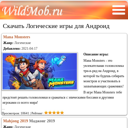
Скачать Логические игры для Андроид
Mana Monsters
Жанр:
Логические
Добавлено:
2021-04-17
Описание игры:
Mana Monsters - это
увлекательная головоломка
три-в-ряд на Андроид, в
которой ты будешь собирать
монстров и участвовать в
захватывающих сражениях!
В игре Mana Monsters тебе
предстоит решать головоломки и сражаться с эпическими боссами и другими
игроками со всего мира!
...
Просмотров: 10641 | Рейтинг:
Mahjong 2019
Маджонг 2019
Жанр:
Логические