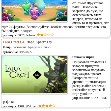
от Rovio! Фруктовое
пати! Накормите
зверьков до пуза, но
остерегайтесь злых
ящеров, которым не
очень то и нравится, что
едят их фрукты. Воспользуйтесь особые способностями зверьков, что
бы победить злодеев....
Просмотров: 8857 | Рейтинг:
Lara Croft GO
Лара Крофт Гоу
Жанр:
Логические
,
Бродилки / Экшен
Добавлено:
2015-08-27
Описание игры:
Пошаговая стратегия в
которой придется
хорошенько подумать
над каждым шагом.
Раскройте тайны
древней цивилизации,
раскрывайте секреты и
избегайте ловушек. В
игре удобное
управление и отличная
графика....
Просмотров: 13485 | Рейтинг: