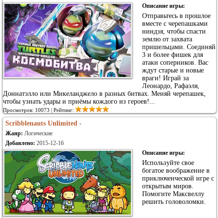
Описание игры:
Отправьтесь в прошлое
вместе с черепашками
ниндзя, чтобы спасти
землю от захвата
пришельцами. Соединяй
3 и более фишек для
атаки соперников. Вас
ждут старые и новые
враги! Играй за
Леонардо, Рафаэля,
Доннатэлло или Микеланджело в разных битвах. Меняй черепашек,
чтобы узнать удары и приёмы кождого из героев!...
Просмотров: 10073 | Рейтинг:
Scribblenauts Unlimited
-
Жанр:
Логические
Добавлено:
2015-12-16
Описание игры:
Используйте свое
богатое воображение в
приключенческой игре с
открытым миров.
Помогите Максвеллу
решить головоломки.