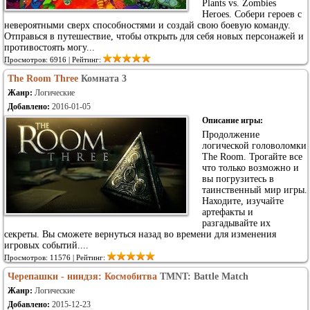
Plants vs. Zombies
Heroes. Собери героев с
невероятными сверх способностями и создай свою боевую команду.
Отправься в путешествие, чтобы открыть для себя новых персонажей и
противостоять могу...
Просмотров: 6916 | Рейтинг:
The Room Three
Комната 3
Жанр:
Логические
Добавлено:
2016-01-05
Описание игры:
Продолжение
логической головоломки
The Room. Трогайте все
что только возможно и
вы погрузитесь в
таинственный мир игры.
Находите, изучайте
артефакты и
разгадывайте их
секреты. Вы сможете вернуться назад во времени для изменения
игровых событий....
Просмотров: 11576 | Рейтинг:
Черепашки - ниндзя: Космобитва
TMNT: Battle Match
Жанр:
Логические
Добавлено:
2015-12-23