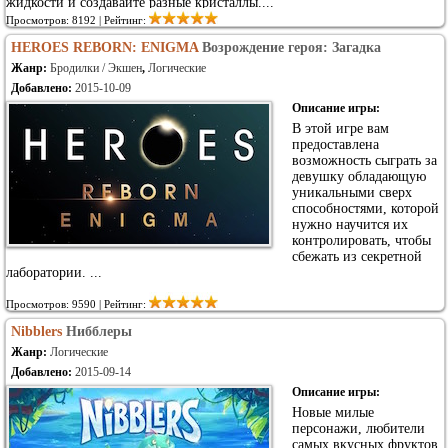
жидкости и создавайте разные кристаллы....
Просмотров: 8192 | Рейтинг:
HEROES REBORN: ENIGMA
Возрождение героя: Загадка
Жанр:
Бродилки / Экшен
,
Логические
Добавлено:
2015-10-09
Описание игры:
В этой игре вам
предоставлена
возможность сыграть за
девушку обладающую
уникальными сверх
способностями, которой
нужно научится их
контролировать, чтобы
сбежать из секретной
лаборатории. ...
Просмотров: 9590 | Рейтинг:
Nibblers
Нибблеры
Жанр:
Логические
Добавлено:
2015-09-14
Описание игры:
Новые милые
персонажи, любители
самых вкусных фруктов