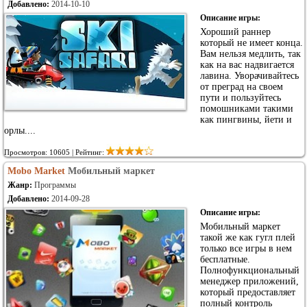
Добавлено:
2014-10-10
Описание игры:
Хороший раннер
который не имеет конца.
Вам нельзя медлить, так
как на вас надвигается
лавина. Уворачивайтесь
от преград на своем
пути и пользуйтесь
помошниками такими
как пингвины, йети и
орлы....
Просмотров: 10605 | Рейтинг:
Mobo Market
Мобильный маркет
Жанр:
Программы
Добавлено:
2014-09-28
Описание игры:
Мобильный маркет
такой же как гугл плей
только все игры в нем
бесплатные.
Полнофункциональный
менеджер приложений,
который предоставляет
полный контроль