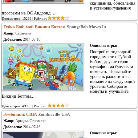
скачивания, обновления
и установки/удаления
программ на ОС Андроид. ...
Просмотров: 15268 | Рейтинг:
Губка Боб: мой Бикини Боттом
SpongeBob Moves In
Жанр:
Стратегии
Добавлено:
2014-08-10
Описание игры:
Постройте подводный
город вместе с Губкой
Бобом, другие герои
мультфильма будут вам
помогать. Повышайте
уровень радости и вы
попадете на следующий
уровень. Собирайте
монеты и улучшайте
Бикини Боттом....
Просмотров: 49995 | Рейтинг:
Зомбивиль США
Zombieville USA
Жанр:
Аркады
,
Стрелялки
Добавлено:
2014-07-16
Описание игры: