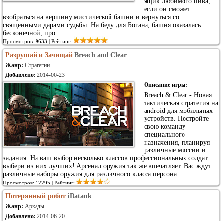
ящик любимого пива,
если он сможет
взобраться на вершину мистической башни и вернуться со
священными дарами судьбы. На беду для Богана, башня оказалась
бесконечной, про ...
Просмотров: 9633 | Рейтинг:
Разрушай и Зачищай
Breach and Clear
Жанр:
Стратегии
Добавлено:
2014-06-23
Описание игры:
Breach & Clear - Новая
тактическая стратегия на
android для мобильных
устройств. Постройте
свою команду
специального
назначения, планируя
различные миссии и
задания. На ваш выбор несколько классов профессиональных солдат:
выбери из них лучших! Арсенал оружия так же впечатляет. Вас ждут
различные наборы оружия для различного класса персона...
Просмотров: 12295 | Рейтинг:
Потерянный робот
iDatank
Жанр:
Аркады
Добавлено:
2014-06-20