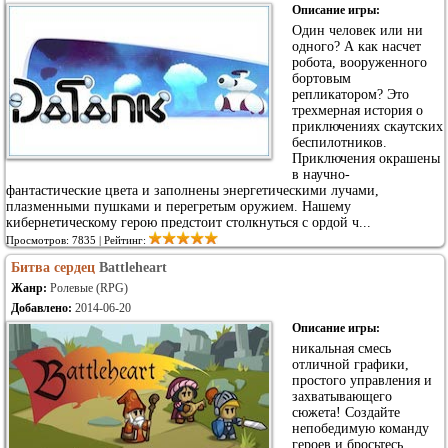
Описание игры:
Один человек или ни
одного? А как насчет
робота, вооруженного
бортовым
репликатором? Это
трехмерная история о
приключениях скаутских
беспилотников.
Приключения окрашены
в научно-
фантастические цвета и заполнены энергетическими лучами,
плазменными пушками и перегретым оружием. Нашему
кибернетическому герою предстоит столкнуться с ордой ч...
Просмотров: 7835 | Рейтинг:
Битва сердец
Battleheart
Жанр:
Ролевые (RPG)
Добавлено:
2014-06-20
Описание игры:
никальная смесь
отличной графики,
простого управления и
захватывающего
сюжета! Создайте
непобедимую команду
героев и бросьтесь