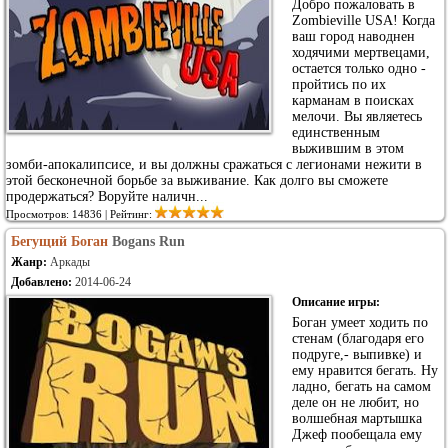
Добро пожаловать в
Zombieville USA! Когда
ваш город наводнен
ходячими мертвецами,
остается только одно -
пройтись по их
карманам в поисках
мелочи. Вы являетесь
единственным
выжившим в этом
зомби-апокалипсисе, и вы должны сражаться с легионами нежити в
этой бесконечной борьбе за выживание. Как долго вы сможете
продержаться? Воруйте наличн...
Просмотров: 14836 | Рейтинг:
Бегущий Боган
Bogans Run
Жанр:
Аркады
Добавлено:
2014-06-24
Описание игры:
Боган умеет ходить по
стенам (благодаря его
подруге,- выпивке) и
ему нравится бегать. Ну
ладно, бегать на самом
деле он не любит, но
волшебная мартышка
Джеф пообещала ему