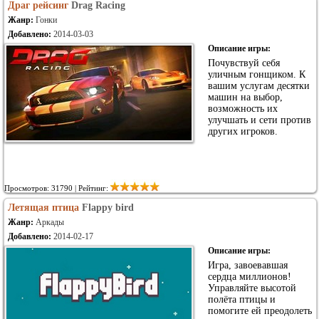
Драг рейсинг
Drag Racing
Жанр:
Гонки
Добавлено:
2014-03-03
Описание игры:
Почувствуй себя
уличным гонщиком. К
вашим услугам десятки
машин на выбор,
возможность их
улучшать и сети против
других игроков.
Просмотров: 31790 | Рейтинг:
Летящая птица
Flappy bird
Жанр:
Аркады
Добавлено:
2014-02-17
Описание игры:
Игра, завоевавшая
сердца миллионов!
Управляйте высотой
полёта птицы и
помогите ей преодолеть