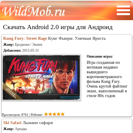
Скачать Android 2.0 игры для Андроид
Kung Fury: Street Rage
Кунг Фьюри: Уличная Ярость
Жанр:
Бродилки / Экшен
Добавлено:
2015-05-31
Описание игры:
Игра созданная по
мотивам недавно
вышедшего
короткометражного
фильма Kung Fury.
Очень крутой файтинг
экшн, выполненный в
стиле 80х годов.
Просмотров: 8761 | Рейтинг:
Ski Safari
Лыжное сафари
Жанр:
Аркады