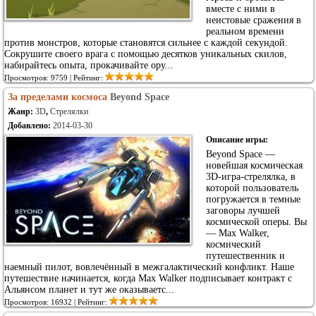
вместе с ними в
неистовые сражения в
реальном времени
против монстров, которые становятся сильнее с каждой секундой.
Сокрушите своего врага с помощью десятков уникальных скилов,
набирайтесь опыта, прокачивайте ору...
Просмотров: 9759 | Рейтинг:
За пределами космоса
Beyond Space
Жанр:
3D
,
Стрелялки
Добавлено:
2014-03-30
Описание игры:
Beyond Space —
новейшая космическая
3D-игра-стрелялка, в
которой пользователь
погружается в темные
заговоры лучшей
космической оперы. Вы
— Max Walker,
космический
путешественник и
наемный пилот, вовлечённый в межгалактический конфликт. Наше
путешествие начинается, когда Max Walker подписывает контракт с
Альянсом планет и тут же оказываетс...
Просмотров: 16932 | Рейтинг: