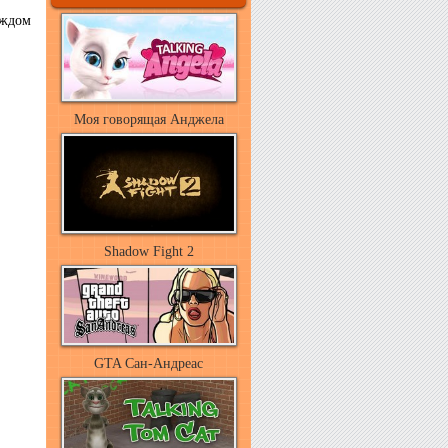
аждом
Моя говорящая Анджела
Shadow Fight 2
GTA Сан-Андреас