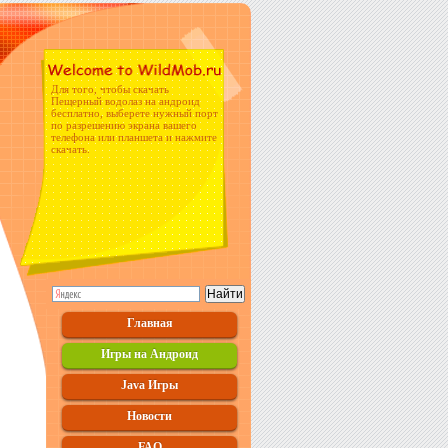
Для того, чтобы скачать
Пещерный водолаз на андроид
бесплатно, выберете нужный порт
по разрешению экрана вашего
телефона или планшета и нажмите
скачать.
Главная
Игры на Андроид
Java Игры
Новости
FAQ