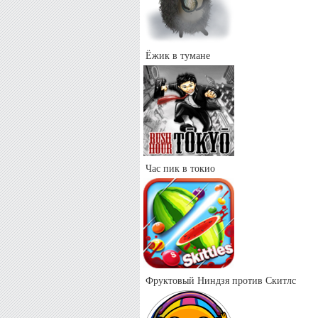
Ёжик в тумане
Час пик в токио
Фруктовый Ниндзя против Скитлс