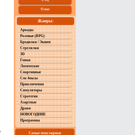
О нас
Жанры:
Аркады
Ролевые (RPG)
Бродилки / Экшен
Стрелялки
3D
Гонки
Логические
Спортивные
Смс боксы
Приключения
Симуляторы
Стратегии
Азартные
Драки
НОВОГОДНИЕ
Программы
е
Самые популярные