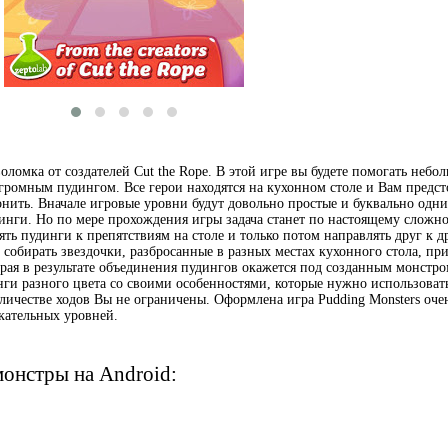
оломка от создателей Cut the Rope. В этой игре вы будете помогать небо
громным пудингом. Все герои находятся на кухонном столе и Вам предст
ронить. Вначале игровые уровни будут довольно простые и буквально одн
нги. Но по мере прохождения игры задача станет по настоящему сложно
ть пудинги к препятствиям на столе и только потом направлять друг к д
собирать звездочки, разбросанные в разных местах кухонного стола, пр
орая в результате объединения пудингов окажется под созданным монстро
инги разного цвета со своими особенностями, которые нужно использоват
оличестве ходов Вы не ограничены. Оформлена игра Pudding Monsters оче
екательных уровней.
онстры на Android: