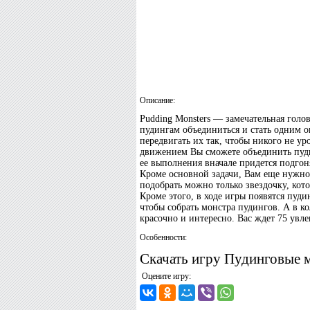
Описание:
Pudding Monsters — замечательная голов
пудингам объединиться и стать одним о
передвигать их так, чтобы никого не у
движением Вы сможете объединить пуди
ее выполнения вначале придется подгоня
Кроме основной задачи, Вам еще нужно 
подобрать можно только звездочку, кот
Кроме этого, в ходе игры появятся пуд
чтобы собрать монстра пудингов. А в к
красочно и интересно. Вас ждет 75 увл
Особенности:
Скачать игру Пудинговые м
Оцените игру: