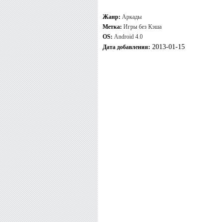
Жанр:
Аркады
Метка:
Игры без Кэша
OS:
Android 4.0
2013-01-15
Дата добавления: