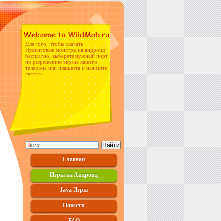
Для того, чтобы скачать
Пудинговые монстры на андроид
бесплатно, выберете нужный порт
по разрешению экрана вашего
телефона или планшета и нажмите
скачать.
Главная
Игры на Андроид
Java Игры
Новости
FAQ