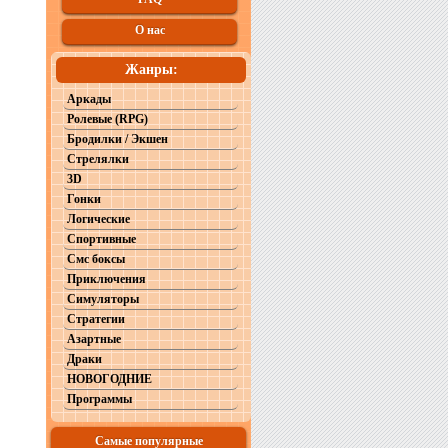
О нас
Жанры:
Аркады
Ролевые (RPG)
Бродилки / Экшен
Стрелялки
3D
Гонки
Логические
Спортивные
Смс боксы
Приключения
Симуляторы
Стратегии
Азартные
Драки
НОВОГОДНИЕ
Программы
Самые популярные