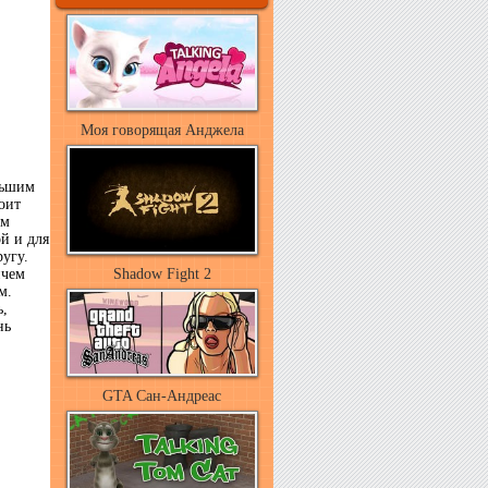
Моя говорящая Анджела
льшим
оит
им
й и для
ругу.
ичем
Shadow Fight 2
м.
ь,
нь
GTA Сан-Андреас