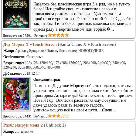
Казалось бы, классическая игра 3 в ряд, но не тут-то
было! Испытайте свои тактические навыки в
пошаговом режиме и не только. Удастся ли вам
пройти все уровни и набрать высший балл? Сделайте
так, чтобы 3 или более цветных камешка оказались в
одном ряду в вертикальном или горизо�...
Просмотров: 77501 | Рейтинг:
Дед Мороз-X +Touch Screen
(Santa Claus-X +Touch Screen)
Жанр:
Аркады
,
Бродилки / Экшен
,
Логические
,
НОВОГОДНИЕ
Особенности:
Сенсорные
Разрешение:
128x128
,
128x160
,
176x208
,
176x220
,
208x208
,
240x320
,
240x400
,
320x240
,
320x480
,
360x640
,
480x800
Добавлено:
2013-12-17
Описание игры:
Помогите Дедушке Морозу собрать подарки, которые
украли глупые пингвины, раскидав их по бескрайним
простором Антарктиды! Они не хотят, чтобы пришел
Новый Год! Всячески расставляя ему ловушки, им
даже удалось разлить зеленую гадость,
уничтожающую всё на своём пути... Спеш...
Просмотров: 84431 | Рейтинг:
Разблокируй меня 2
(Unblock 2)
Жанр:
Логические