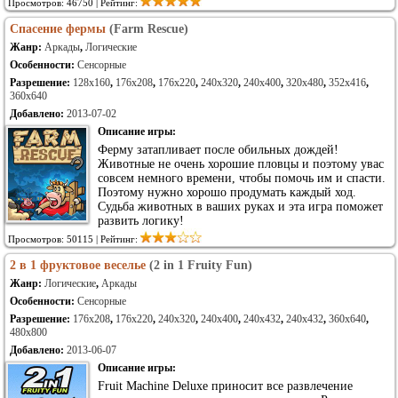
Просмотров: 46750 | Рейтинг:
Спасение фермы
(Farm Rescue)
Жанр:
Аркады
,
Логические
Особенности:
Сенсорные
Разрешение:
128x160
,
176x208
,
176x220
,
240x320
,
240x400
,
320x480
,
352x416
,
360x640
Добавлено:
2013-07-02
Описание игры:
Ферму затапливает после обильных дождей!
Животные не очень хорошие пловцы и поэтому увас
совсем немного времени, чтобы помочь им и спасти.
Поэтому нужно хорошо продумать каждый ход.
Судьба животных в ваших руках и эта игра поможет
развить логику!
Просмотров: 50115 | Рейтинг:
2 в 1 фруктовое веселье
(2 in 1 Fruity Fun)
Жанр:
Логические
,
Аркады
Особенности:
Сенсорные
Разрешение:
176x208
,
176x220
,
240x320
,
240x400
,
240x432
,
240x432
,
360x640
,
480x800
Добавлено:
2013-06-07
Описание игры:
Fruit Machine Deluxe приносит все развлечение