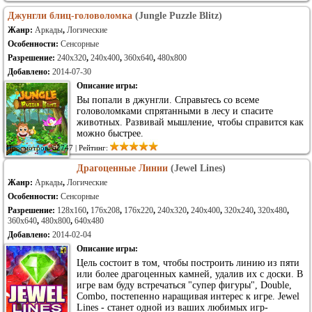
Джунгли блиц-головоломка
(Jungle Puzzle Blitz)
Жанр:
Аркады
,
Логические
Особенности:
Сенсорные
Разрешение:
240x320
,
240x400
,
360x640
,
480x800
Добавлено:
2014-07-30
Описание игры:
Вы попали в джунгли. Справьтесь со всеме
головоломками спрятанными в лесу и спасите
животных. Развивай мышление, чтобы справится как
можно быстрее.
Просмотров: 62747 | Рейтинг:
Драгоценные Линии
(Jewel Lines)
Жанр:
Аркады
,
Логические
Особенности:
Сенсорные
Разрешение:
128x160
,
176x208
,
176x220
,
240x320
,
240x400
,
320x240
,
320x480
,
360x640
,
480x800
,
640x480
Добавлено:
2014-02-04
Описание игры:
Цель состоит в том, чтобы построить линию из пяти
или более драгоценных камней, удалив их с доски. В
игре вам буду встречаться "супер фигуры", Double,
Combo, постепенно наращивая интерес к игре. Jewel
Lines - станет одной из ваших любимых игр-