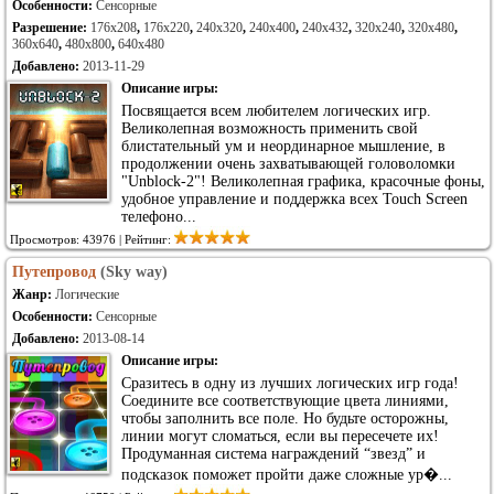
Особенности:
Сенсорные
Разрешение:
176x208
,
176x220
,
240x320
,
240x400
,
240x432
,
320x240
,
320x480
,
360x640
,
480x800
,
640x480
Добавлено:
2013-11-29
Описание игры:
Посвящается всем любителем логических игр.
Великолепная возможность применить свой
блистательный ум и неординарное мышление, в
продолжении очень захватывающей головоломки
"Unblock-2"! Великолепная графика, красочные фоны,
удобное управление и поддержка всех Touch Screen
телефоно...
Просмотров: 43976 | Рейтинг:
Путепровод
(Sky way)
Жанр:
Логические
Особенности:
Сенсорные
Добавлено:
2013-08-14
Описание игры:
Сразитесь в одну из лучших логических игр года!
Соедините все соответствующие цвета линиями,
чтобы заполнить все поле. Но будьте осторожны,
линии могут сломаться, если вы пересечете их!
Продуманная система награждений “звезд” и
подсказок поможет пройти даже сложные ур�...