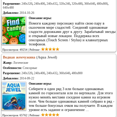
Разрешение:
240x320
,
240x400
,
240x432
,
320x240
,
320x480
,
360x640
,
480x800
,
640x480
Добавлено:
2014-10-26
Описание игры:
Помоги каждому персонажу найти свою пару в
сказочном мире сладостей. Соединяй одинаковые
сладости дорожками друг к другу. Зарабатывай звезды
и открывай новые локации. Поддержка всех
сенсорных (Touch Screen / Stylus) и клавиатурных
телефонов.
Просмотров: 49254 | Рейтинг:
Водная жемчужина
(Aqua Jewel)
Жанр:
Логические
Особенности:
Сенсорные
Разрешение:
240x320
,
240x400
,
240x432
,
360x640
,
480x800
Добавлено:
2014-09-22
Описание игры:
Соберите в один ряд 3 или больше одинаковых
камней по горизонтали или по вертикали. Для этого
нужно менять местами соседние камни на игровом
поле. Чем больше одинаковых камней собрано в ряд -
тем больше бонусных очков вы получаете. В каждом
уровне есть задание и ограничение ...
Просмотров: 65762 | Рейтинг: