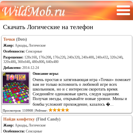
Скачать Логические на телефон
Точки
(Dots)
Жанр:
Аркады
,
Логические
Особенности:
Сенсорные
Разрешение:
128x160
,
176x208
,
176x220
,
240x320
,
240x400
,
240x432
,
320x240
,
320x480
,
360x640
,
480x800
,
640x480
Добавлено:
2014-12-24
Описание игры:
Очень простая и затягивающая игра «Точки» поможет
вам не только вспомнить о любимой игре всех
школьников, но и с интересом скоротать время.
Соединяйте одинаковые цвета, следуя заданиям.
Получая звезды, открывайте новые уровни. Мины и
бомбы усложнят прохождение, казалось �...
Просмотров: 110908 | Рейтинг:
Найди конфетку
(Find Candy)
Жанр:
Аркады
,
Логические
Особенности:
Сенсорные