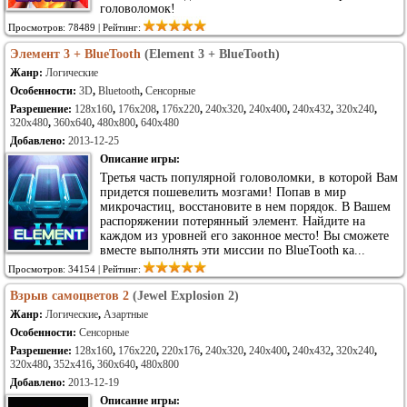
головоломок!
Просмотров: 78489 | Рейтинг:
Элемент 3 + BlueTooth
(Element 3 + BlueTooth)
Жанр:
Логические
Особенности:
3D
,
Bluetooth
,
Сенсорные
Разрешение:
128x160
,
176x208
,
176x220
,
240x320
,
240x400
,
240x432
,
320x240
,
320x480
,
360x640
,
480x800
,
640x480
Добавлено:
2013-12-25
Описание игры:
Третья часть популярной головоломки, в которой Вам
придется пошевелить мозгами! Попав в мир
микрочастиц, восстановите в нем порядок. В Вашем
распоряжении потерянный элемент. Найдите на
каждом из уровней его законное место! Вы сможете
вместе выполнять эти миссии по BlueTooth ка...
Просмотров: 34154 | Рейтинг:
Взрыв самоцветов 2
(Jewel Explosion 2)
Жанр:
Логические
,
Азартные
Особенности:
Сенсорные
Разрешение:
128x160
,
176x220
,
220x176
,
240x320
,
240x400
,
240x432
,
320x240
,
320x480
,
352x416
,
360x640
,
480x800
Добавлено:
2013-12-19
Описание игры: