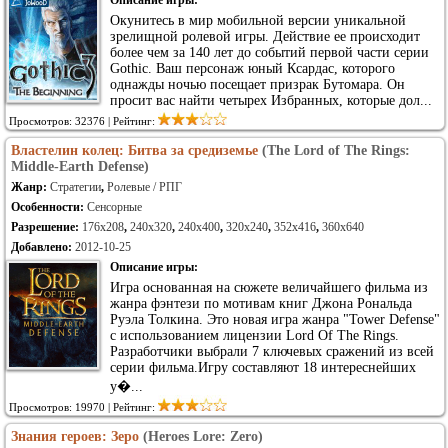
Описание игры:
Окунитесь в мир мобильной версии уникальной
зрелищной ролевой игры. Действие ее происходит
более чем за 140 лет до событий первой части серии
Gothic. Ваш персонаж юный Ксардас, которого
однажды ночью посещает призрак Бутомара. Он
просит вас найти четырех Избранных, которые дол...
Просмотров: 32376 | Рейтинг:
Властелин колец: Битва за средиземье
(The Lord of The Rings:
Middle-Earth Defense)
Жанр:
Стратегии
,
Ролевые / РПГ
Особенности:
Сенсорные
Разрешение:
176x208
,
240x320
,
240x400
,
320x240
,
352x416
,
360x640
Добавлено:
2012-10-25
Описание игры:
Игра основанная на сюжете величайшего фильма из
жанра фэнтези по мотивам книг Джона Рональда
Руэла Толкина. Это новая игра жанра "Tower Defense"
с использованием лицензии Lоrd Of Thе Rings.
Разработчики выбрали 7 ключевых сражений из всей
серии фильма.Игру составляют 18 интереснейших
у�...
Просмотров: 19970 | Рейтинг:
Знания героев: Зеро
(Heroes Lore: Zero)