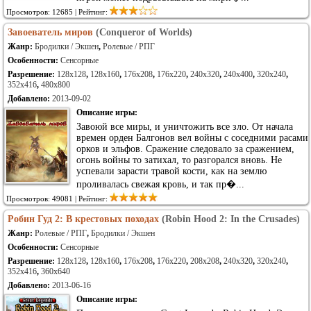
Просмотров: 12685 | Рейтинг:
Завоеватель миров
(Conqueror of Worlds)
Жанр:
Бродилки / Экшен
,
Ролевые / РПГ
Особенности:
Сенсорные
Разрешение:
128x128
,
128x160
,
176x208
,
176x220
,
240x320
,
240x400
,
320x240
,
352x416
,
480x800
Добавлено:
2013-09-02
Описание игры:
Завоюй все миры, и уничтожить все зло. От начала
времен орден Балгонов вел войны с соседними расами
орков и эльфов. Сражение следовало за сражением,
огонь войны то затихал, то разгорался вновь. Не
успевали зарасти травой кости, как на землю
проливалась свежая кровь, и так пр�...
Просмотров: 49081 | Рейтинг:
Робин Гуд 2: В крестовых походах
(Robin Hood 2: In the Crusades)
Жанр:
Ролевые / РПГ
,
Бродилки / Экшен
Особенности:
Сенсорные
Разрешение:
128x128
,
128x160
,
176x208
,
176x220
,
208x208
,
240x320
,
320x240
,
352x416
,
360x640
Добавлено:
2013-06-16
Описание игры: