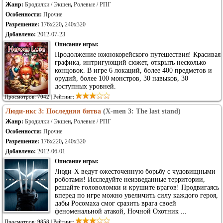
Жанр:
Бродилки / Экшен
,
Ролевые / РПГ
Особенности:
Прочие
Разрешение:
176x220
,
240x320
Добавлено:
2012-07-23
Описание игры:
Продолжение южнокорейского путешествия! Красивая
графика, интригующий сюжет, открыть несколько
концовок. В игре 6 локаций, более 400 предметов и
орудий, более 100 монстров, 30 навыков, 30
доступных уровней.
Просмотров: 7042 | Рейтинг:
Люди-икс 3: Последняя битва
(X-men 3: The last stand)
Жанр:
Бродилки / Экшен
,
Ролевые / РПГ
Особенности:
Прочие
Разрешение:
176x220
,
240x320
Добавлено:
2012-06-01
Описание игры:
Люди-Х ведут ожесточенную борьбу с чудовищными
роботами! Исследуйте неизведанные территории,
решайте головоломки и крушите врагов! Продвигаясь
вперед по игре можно увеличить силу каждого героя,
дабы Росомаха смог сразить врага своей
феноменальной атакой, Ночной Охотник ...
Просмотров: 9858 | Рейтинг: