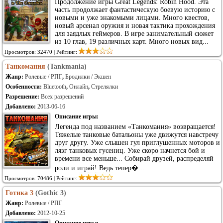
Продолжение игры Great Legends: Robin Hood. Эта
часть продолжает фантастическую боевую историю с
новыми и уже знакомыми лицами. Много квестов,
новый арсенал оружия и новая тактика прохождения
для заядлых геймеров. В игре занимательный сюжет
из 10 глав, 19 различных карт. Много новых вид...
Просмотров: 32470 | Рейтинг:
Танкомания
(Tankmania)
Жанр:
Ролевые / РПГ
,
Бродилки / Экшен
Особенности:
Bluetooth
,
Онлайн
,
Стрелялки
Разрешение:
Всех разрешений
Добавлено:
2013-06-16
Описание игры:
Легенда под названием «Танкомания» возвращается!
Тяжелые танковые батальоны уже движутся навстречу
друг другу. Уже слышен гул приглушенных моторов и
лязг танковых гусениц. Уже скоро начнется бой и
времени все меньше... Cобирай друзей, распределяй
роли и играй! Ведь тепер�...
Просмотров: 70486 | Рейтинг:
Готика 3
(Gothic 3)
Жанр:
Ролевые / РПГ
Добавлено:
2012-10-25