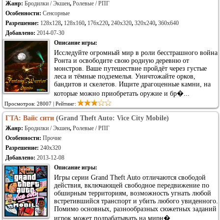
Жанр:
Бродилки / Экшен
,
Ролевые / РПГ
Особенности:
Сенсорные
Разрешение:
128x128
,
128x160
,
176x220
,
240x320
,
320x240
,
360x640
Добавлено:
2014-07-30
Описание игры:
Исследуйте огромный мир в роли бесстрашного война
Ронта и освободите свою родную деревню от
монстров. Ваше путешествие пройдёт через густые
леса и тёмные подземелья. Уничтожайте орков,
бандитов и скелетов. Ищите драгоценные камни, на
которые можно приобретать оружие и бр�...
Просмотров: 28007 | Рейтинг:
ГТА: Вайс сити
(Grand Theft Auto: Vice City Mobile)
Жанр:
Бродилки / Экшен
,
Ролевые / РПГ
Особенности:
Прочие
Разрешение:
240x320
Добавлено:
2013-12-08
Описание игры:
Игры серии Grand Theft Auto отличаются свободой
действия, включающей свободное передвижение по
обширным территориям, возможность угнать любой
встретившийся транспорт и убить любого увиденного.
Помимо основных, разнообразных сюжетных заданий
игрок может подрабатывать на мирн�...