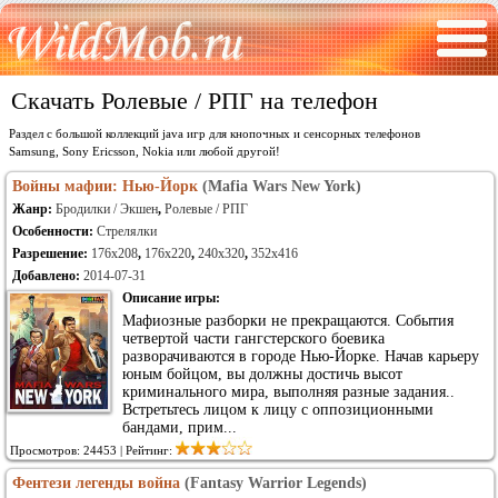
Скачать Ролевые / РПГ на телефон
Раздел с большой коллекций java игр для кнопочных и сенсорных телефонов
Samsung, Sony Ericsson, Nokia или любой другой!
Войны мафии: Нью-Йорк
(Mafia Wars New York)
Жанр:
Бродилки / Экшен
,
Ролевые / РПГ
Особенности:
Стрелялки
Разрешение:
176x208
,
176x220
,
240x320
,
352x416
Добавлено:
2014-07-31
Описание игры:
Мафиозные разборки не прекращаются. События
четвертой части гангстерского боевика
разворачиваются в городе Нью-Йорке. Начав карьеру
юным бойцом, вы должны достичь высот
криминального мира, выполняя разные задания..
Встретьтесь лицом к лицу с оппозиционными
бандами, прим...
Просмотров: 24453 | Рейтинг:
Фентези легенды война
(Fantasy Warrior Legends)