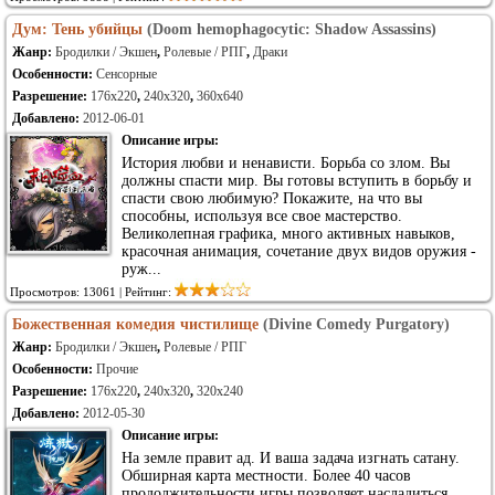
Дум: Тень убийцы
(Doom hemophagocytic: Shadow Assassins)
Жанр:
Бродилки / Экшен
,
Ролевые / РПГ
,
Драки
Особенности:
Сенсорные
Разрешение:
176x220
,
240x320
,
360x640
Добавлено:
2012-06-01
Описание игры:
История любви и ненависти. Борьба со злом. Вы
должны спасти мир. Вы готовы вступить в борьбу и
спасти свою любимую? Покажите, на что вы
способны, используя все свое мастерство.
Великолепная графика, много активных навыков,
красочная анимация, сочетание двух видов оружия -
руж...
Просмотров: 13061 | Рейтинг:
Божественная комедия чистилище
(Divine Comedy Purgatory)
Жанр:
Бродилки / Экшен
,
Ролевые / РПГ
Особенности:
Прочие
Разрешение:
176x220
,
240x320
,
320x240
Добавлено:
2012-05-30
Описание игры:
На земле правит ад. И ваша задача изгнать сатану.
Обширная карта местности. Более 40 часов
продолжительности игры позволяет насладиться