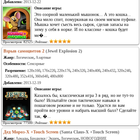
Добавлено:
2013-12-22
Описание игры:
Это озорной маленький мышонок... А это кошка...
Она мило спит, помуркивая на своем мягком пуфике.
Мышка хочет съесть весь сырок, сделав запасы на
зиму у себя в норке. И по классике - кошка будет
ме�...
Просмотров: 82525 | Рейтинг:
Взрыв самоцветов 2
(Jewel Explosion 2)
Жанр:
Логические
,
Азартные
Особенности:
Сенсорные
Разрешение:
128x160
,
176x220
,
220x176
,
240x320
,
240x400
,
240x432
,
320x240
,
320x480
,
352x416
,
360x640
,
480x800
Добавлено:
2013-12-19
Описание игры:
Казалось бы, классическая игра 3 в ряд, но не тут-то
было! Испытайте свои тактические навыки в
пошаговом режиме и не только. Удастся ли вам
пройти все уровни и набрать высший балл? Сделайте
так, �...
Просмотров: 77500 | Рейтинг:
Дед Мороз-X +Touch Screen
(Santa Claus-X +Touch Screen)
Жанр:
Аркады
,
Бродилки / Экшен
,
Логические
,
НОВОГОДНИЕ