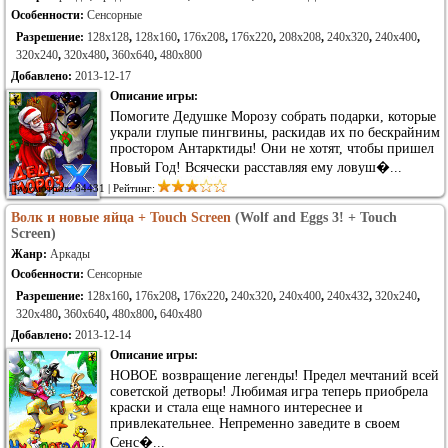
Особенности:
Сенсорные
Разрешение:
128x128
,
128x160
,
176x208
,
176x220
,
208x208
,
240x320
,
240x400
,
320x240
,
320x480
,
360x640
,
480x800
Добавлено:
2013-12-17
Описание игры:
Помогите Дедушке Морозу собрать подарки, которые
украли глупые пингвины, раскидав их по бескрайним
простором Антарктиды! Они не хотят, чтобы пришел
Новый Год! Всячески расставляя ему ловуш�...
Просмотров: 84431 | Рейтинг:
Волк и новые яйца + Touch Screen
(Wolf and Eggs 3! + Touch
Screen)
Жанр:
Аркады
Особенности:
Сенсорные
Разрешение:
128x160
,
176x208
,
176x220
,
240x320
,
240x400
,
240x432
,
320x240
,
320x480
,
360x640
,
480x800
,
640x480
Добавлено:
2013-12-14
Описание игры:
НОВОЕ возвращение легенды! Предел мечтаний всей
советской детворы! Любимая игра теперь приобрела
краски и стала еще намного интереснее и
привлекательнее. Непременно заведите в своем
Сенс�...