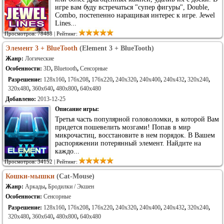
игре вам буду встречаться "супер фигуры", Double,
Combo, постепенно наращивая интерес к игре. Jewel
Lines...
Просмотров: 78488 | Рейтинг:
Элемент 3 + BlueTooth
(Element 3 + BlueTooth)
Жанр:
Логические
Особенности:
3D
,
Bluetooth
,
Сенсорные
Разрешение:
128x160
,
176x208
,
176x220
,
240x320
,
240x400
,
240x432
,
320x240
,
320x480
,
360x640
,
480x800
,
640x480
Добавлено:
2013-12-25
Описание игры:
Третья часть популярной головоломки, в которой Вам
придется пошевелить мозгами! Попав в мир
микрочастиц, восстановите в нем порядок. В Вашем
распоряжении потерянный элемент. Найдите на
каждо...
Просмотров: 34152 | Рейтинг:
Кошки-мышки
(Cat-Mouse)
Жанр:
Аркады
,
Бродилки / Экшен
Особенности:
Сенсорные
Разрешение:
128x160
,
176x208
,
176x220
,
240x320
,
240x400
,
240x432
,
320x240
,
320x480
,
360x640
,
480x800
,
640x480