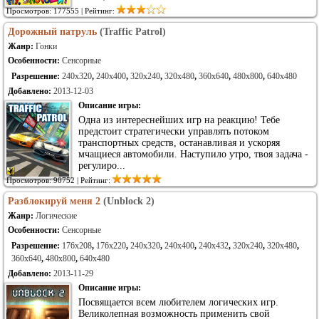
Просмотров: 177555 | Рейтинг:
Дорожный патруль
(Traffic Patrol)
Жанр:
Гонки
Особенности:
Сенсорные
Разрешение:
240x320
,
240x400
,
320x240
,
320x480
,
360x640
,
480x800
,
640x480
Добавлено:
2013-12-03
Описание игры:
Одна из интереснейших игр на реакцию! Тебе
предстоит стратегически управлять потоком
транспортных средств, останавливая и ускоряя
мчащиеся автомобили. Наступило утро, твоя задача -
регулиро...
Просмотров: 90752 | Рейтинг:
Разблокируй меня 2
(Unblock 2)
Жанр:
Логические
Особенности:
Сенсорные
Разрешение:
176x208
,
176x220
,
240x320
,
240x400
,
240x432
,
320x240
,
320x480
,
360x640
,
480x800
,
640x480
Добавлено:
2013-11-29
Описание игры:
Посвящается всем любителем логических игр.
Великолепная возможность применить свой