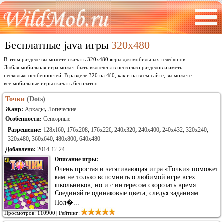
Бесплатные java игры
320x480
В этом разделе вы можете скачать 320x480 игры для мобильных телефонов.
Любая мобильная игра может быть включена в несколько разделов и иметь
несколько особенностей. В разделе 320 на 480, как и на всем сайте, вы можете
все мобильные игры скачать бесплатно.
Точки
(Dots)
Жанр:
Аркады
,
Логические
Особенности:
Сенсорные
Разрешение:
128x160
,
176x208
,
176x220
,
240x320
,
240x400
,
240x432
,
320x240
,
320x480
,
360x640
,
480x800
,
640x480
Добавлено:
2014-12-24
Описание игры:
Очень простая и затягивающая игра «Точки» поможет
вам не только вспомнить о любимой игре всех
школьников, но и с интересом скоротать время.
Соединяйте одинаковые цвета, следуя заданиям.
Пол�...
Просмотров: 110900 | Рейтинг: