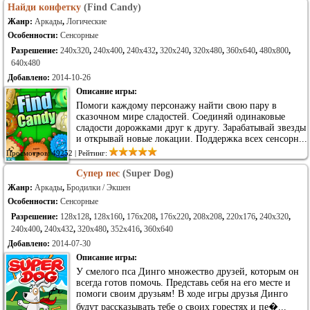
Найди конфетку
(Find Candy)
Жанр:
Аркады
,
Логические
Особенности:
Сенсорные
Разрешение:
240x320
,
240x400
,
240x432
,
320x240
,
320x480
,
360x640
,
480x800
,
640x480
Добавлено:
2014-10-26
Описание игры:
Помоги каждому персонажу найти свою пару в
сказочном мире сладостей. Соединяй одинаковые
сладости дорожками друг к другу. Зарабатывай звезды
и открывай новые локации. Поддержка всех сенсорн...
Просмотров: 49252 | Рейтинг:
Супер пес
(Super Dog)
Жанр:
Аркады
,
Бродилки / Экшен
Особенности:
Сенсорные
Разрешение:
128x128
,
128x160
,
176x208
,
176x220
,
208x208
,
220x176
,
240x320
,
240x400
,
240x432
,
320x480
,
352x416
,
360x640
Добавлено:
2014-07-30
Описание игры:
У смелого пса Динго множество друзей, которым он
всегда готов помочь. Представь себя на его месте и
помоги своим друзьям! В ходе игры друзья Динго
будут рассказывать тебе о своих горестях и пе�...