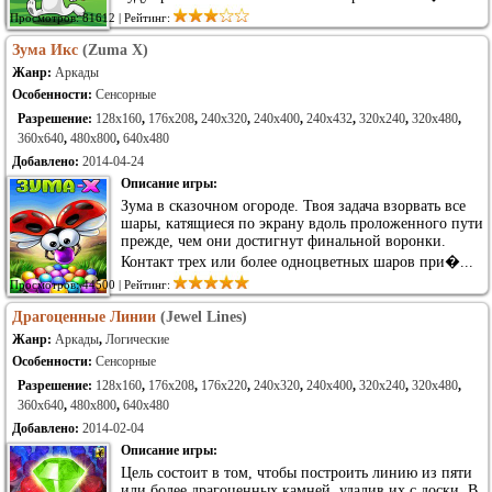
Просмотров: 81612 | Рейтинг:
Зума Икс
(Zuma X)
Жанр:
Аркады
Особенности:
Сенсорные
Разрешение:
128x160
,
176x208
,
240x320
,
240x400
,
240x432
,
320x240
,
320x480
,
360x640
,
480x800
,
640x480
Добавлено:
2014-04-24
Описание игры:
Зума в сказочном огороде. Твоя задача взорвать все
шары, катящиеся по экрану вдоль проложенного пути
прежде, чем они достигнут финальной воронки.
Контакт трех или более одноцветных шаров при�...
Просмотров: 44500 | Рейтинг:
Драгоценные Линии
(Jewel Lines)
Жанр:
Аркады
,
Логические
Особенности:
Сенсорные
Разрешение:
128x160
,
176x208
,
176x220
,
240x320
,
240x400
,
320x240
,
320x480
,
360x640
,
480x800
,
640x480
Добавлено:
2014-02-04
Описание игры:
Цель состоит в том, чтобы построить линию из пяти
или более драгоценных камней, удалив их с доски. В