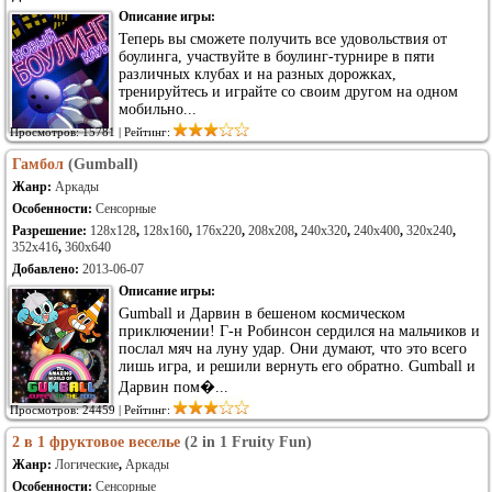
Описание игры:
Теперь вы сможете получить все удовольствия от
боулинга, участвуйте в боулинг-турнире в пяти
различных клубах и на разных дорожках,
тренируйтесь и играйте со своим другом на одном
мобильно...
Просмотров: 15781 | Рейтинг:
Гамбол
(Gumball)
Жанр:
Аркады
Особенности:
Сенсорные
Разрешение:
128x128
,
128x160
,
176x220
,
208x208
,
240x320
,
240x400
,
320x240
,
352x416
,
360x640
Добавлено:
2013-06-07
Описание игры:
Gumball и Дарвин в бешеном космическом
приключении! Г-н Робинсон сердился на мальчиков и
послал мяч на луну удар. Они думают, что это всего
лишь игра, и решили вернуть его обратно. Gumball и
Дарвин пом�...
Просмотров: 24459 | Рейтинг:
2 в 1 фруктовое веселье
(2 in 1 Fruity Fun)
Жанр:
Логические
,
Аркады
Особенности:
Сенсорные