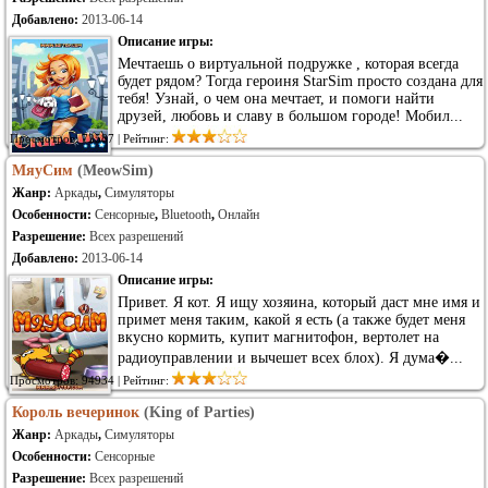
Добавлено:
2013-06-14
Описание игры:
Мечтаешь о виртуальной подружке , которая всегда
будет рядом? Тогда героиня StarSim просто создана для
тебя! Узнай, о чем она мечтает, и помоги найти
друзей, любовь и славу в большом городе! Мобил...
Просмотров: 72587 | Рейтинг:
МяуСим
(MeowSim)
Жанр:
Аркады
,
Симуляторы
Особенности:
Сенсорные
,
Bluetooth
,
Онлайн
Разрешение:
Всех разрешений
Добавлено:
2013-06-14
Описание игры:
Привет. Я кот. Я ищу хозяина, который даст мне имя и
примет меня таким, какой я есть (а также будет меня
вкусно кормить, купит магнитофон, вертолет на
радиоуправлении и вычешет всех блох). Я дума�...
Просмотров: 94934 | Рейтинг:
Король вечеринок
(King of Parties)
Жанр:
Аркады
,
Симуляторы
Особенности:
Сенсорные
Разрешение:
Всех разрешений