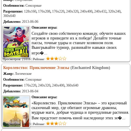
Особенности:
Сенсорные
Разрешение:
128x160
,
176x208
,
176x220
,
240x320
,
240x400
,
240x432
,
320x240
,
360x640
Добавлено:
2013-06-06
Описание игры:
Создайте свою собственную команду, обучите ваших
игроков и приведите их к победе! Делайте точные
пассы, точные удары и станьте хозяином поля.
Выигрывайте турнир, развивайте навыки своих
игро�...
Просмотров: 21016 | Рейтинг:
Королевство: Приключение Элизы
(Enchanted Kingdom)
Жанр:
Логические
Особенности:
Сенсорные
Разрешение:
176x220
,
240x320
,
240x400
,
360x640
Добавлено:
2013-06-04
Описание игры:
«Королевство. Приключение Элизы» – это красочный
сказочный мир, где обитают огромные драконы,
мудрые маги, добрые чудища и причудливые растения.
Вам предстоит помочь юной наследнице этих зе�...
Просмотров: 14613 | Рейтинг: