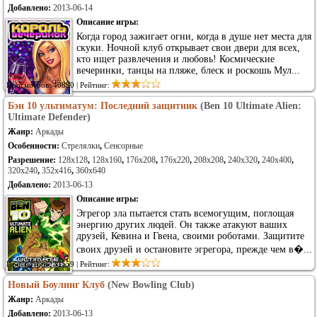
Добавлено:
2013-06-14
Описание игры:
Когда город зажигает огни, когда в душе нет места для
скуки. Ночной клуб открывает свои двери для всех,
кто ищет развлечения и любовь! Космические
вечеринки, танцы на пляже, блеск и роскошь Мул...
Просмотров: 40890 | Рейтинг:
Бэн 10 ультиматум: Последний защитник
(Ben 10 Ultimate Alien:
Ultimate Defender)
Жанр:
Аркады
Особенности:
Стрелялки
,
Сенсорные
Разрешение:
128x128
,
128x160
,
176x208
,
176x220
,
208x208
,
240x320
,
240x400
,
320x240
,
352x416
,
360x640
Добавлено:
2013-06-13
Описание игры:
Эгрегор зла пытается стать всемогущим, поглощая
энергию других людей. Он также атакуют ваших
друзей, Кевина и Гвена, своими роботами. Защитите
своих друзей и остановите эгрегора, прежде чем в�...
Просмотров: 33559 | Рейтинг:
Новый Боулинг Клуб
(New Bowling Club)
Жанр:
Аркады
Добавлено:
2013-06-13