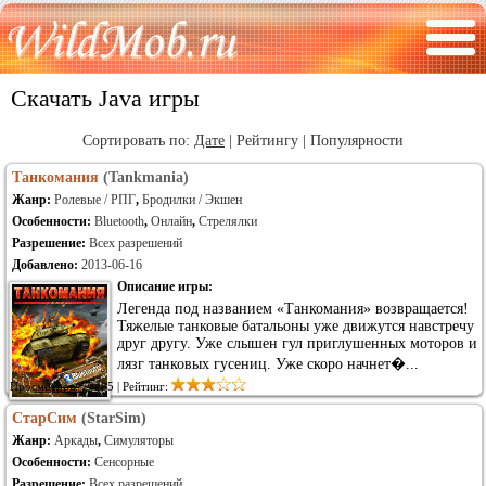
Скачать Java игры
Сортировать по:
Дате
|
Рейтингу
|
Популярности
Танкомания
(Tankmania)
Жанр:
Ролевые / РПГ
,
Бродилки / Экшен
Особенности:
Bluetooth
,
Онлайн
,
Стрелялки
Разрешение:
Всех разрешений
Добавлено:
2013-06-16
Описание игры:
Легенда под названием «Танкомания» возвращается!
Тяжелые танковые батальоны уже движутся навстречу
друг другу. Уже слышен гул приглушенных моторов и
лязг танковых гусениц. Уже скоро начнет�...
Просмотров: 70485 | Рейтинг:
СтарСим
(StarSim)
Жанр:
Аркады
,
Симуляторы
Особенности:
Сенсорные
Разрешение:
Всех разрешений