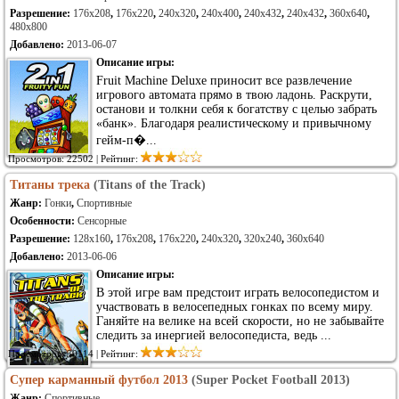
Разрешение:
176x208
,
176x220
,
240x320
,
240x400
,
240x432
,
240x432
,
360x640
,
480x800
Добавлено:
2013-06-07
Описание игры:
Fruit Machine Deluxe приносит все развлечение
игрового автомата прямо в твою ладонь. Раскрути,
останови и толкни себя к богатству с целью забрать
«банк». Благодаря реалистическому и привычному
гейм-п�...
Просмотров: 22502 | Рейтинг:
Титаны трека
(Titans of the Track)
Жанр:
Гонки
,
Спортивные
Особенности:
Сенсорные
Разрешение:
128x160
,
176x208
,
176x220
,
240x320
,
320x240
,
360x640
Добавлено:
2013-06-06
Описание игры:
В этой игре вам предстоит играть велосопедистом и
участвовать в велосепедных гонках по всему миру.
Ганяйте на велике на всей скорости, но не забывайте
следить за инергией велосопедиста, ведь ...
Просмотров: 30114 | Рейтинг:
Супер карманный футбол 2013
(Super Pocket Football 2013)
Жанр:
Спортивные