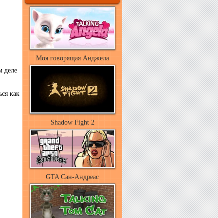
Моя говорящая Анджела
м деле
ься как
Shadow Fight 2
GTA Сан-Андреас