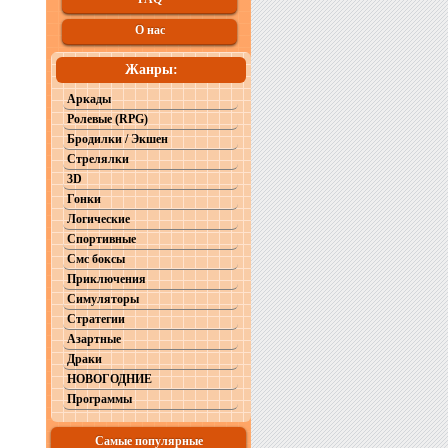
О нас
Жанры:
Аркады
Ролевые (RPG)
Бродилки / Экшен
Стрелялки
3D
Гонки
Логические
Спортивные
Смс боксы
Приключения
Симуляторы
Стратегии
Азартные
Драки
НОВОГОДНИЕ
Программы
Самые популярные