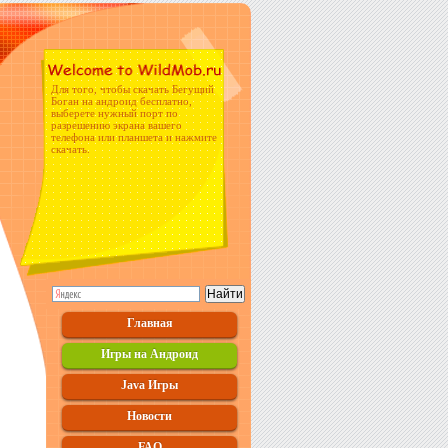
Для того, чтобы скачать Бегущий
Боган на андроид бесплатно,
выберете нужный порт по
разрешению экрана вашего
телефона или планшета и нажмите
скачать.
Главная
Игры на Андроид
Java Игры
Новости
FAQ