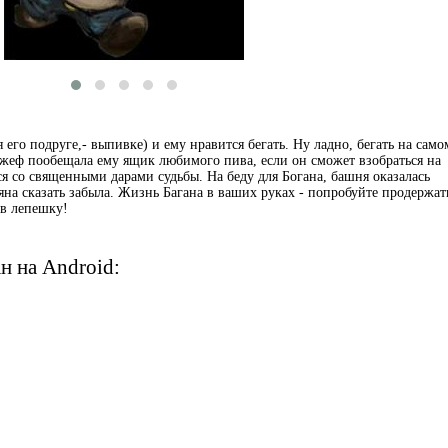
 его подруге,- выпивке) и ему нравится бегать. Ну ладно, бегать на само
жеф пообещала ему ящик любимого пива, если он сможет взобраться на
 со священными дарами судьбы. На беду для Богана, башня оказалась
яна сказать забыла. Жизнь Багана в ваших руках - попробуйте продержат
в лепешку!
н на Android: