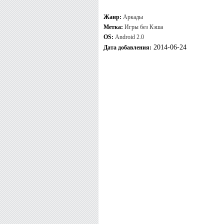
Жанр:
Аркады
Метка:
Игры без Кэша
OS:
Android 2.0
2014-06-24
Дата добавления: