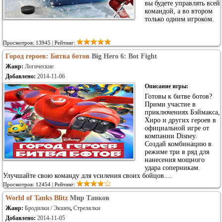
вы будете управлять всей
командой, а во втором
только одним игроком.
Просмотров: 13945 | Рейтинг:
Город героев: Битва ботов
Big Hero 6: Bot Fight
Жанр:
Логические
Добавлено:
2014-11-06
Описание игры:
Готовы к битве ботов?
Прими участие в
приключениях Бэймакса,
Хиро и других героев в
официальной игре от
компании Disney.
Создай комбинацию в
режиме три в ряд для
нанесения мощного
удара соперникам.
Улучшайте свою команду для усиления своих бойцов....
Просмотров: 12454 | Рейтинг:
World of Tanks Blitz
Мир Танков
Жанр:
Бродилки / Экшен
,
Стрелялки
Добавлено:
2014-11-05