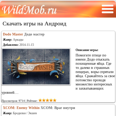
Скачать игры на Андроид
Dodo Master
Додо мастер
Жанр:
Аркады
Добавлено:
2014-11-15
Описание игры:
Помогите птице по
имени Додо отыскать
похищенные яйца. Где
то далеко в страшных
пещерах, воры спрятали
яйца. Сражайтесь за свое
потомство проходя
множество интересных
и захватывающих
уровней....
Просмотров: 9714 | Рейтинг:
XCOM: Enemy Within
XCOM: Враг внутри
Жанр:
Бродилки / Экшен