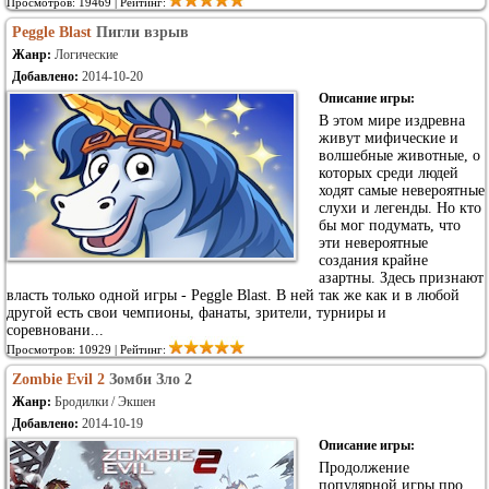
Просмотров: 19469 | Рейтинг:
Peggle Blast
Пигли взрыв
Жанр:
Логические
Добавлено:
2014-10-20
Описание игры:
В этом мире издревна
живут мифические и
волшебные животные, о
которых среди людей
ходят самые невероятные
слухи и легенды. Но кто
бы мог подумать, что
эти невероятные
создания крайне
азартны. Здесь признают
власть только одной игры - Peggle Blast. В ней так же как и в любой
другой есть свои чемпионы, фанаты, зрители, турниры и
соревновани...
Просмотров: 10929 | Рейтинг:
Zombie Evil 2
Зомби Зло 2
Жанр:
Бродилки / Экшен
Добавлено:
2014-10-19
Описание игры:
Продолжение
популярной игры про