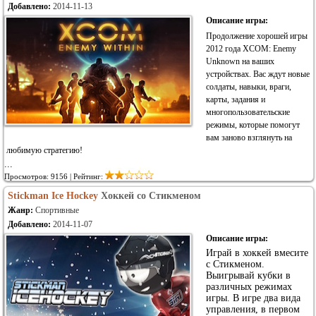
Добавлено:
2014-11-13
Описание игры:
Продолжение хорошей игры
2012 года XCOM: Enemy
Unknown на ваших
устройствах. Вас ждут новые
солдаты, навыки, враги,
карты, задания и
многопользовательские
режимы, которые помогут
вам заново взглянуть на
любимую стратегию!
...
Просмотров: 9156 | Рейтинг:
Stickman Ice Hockey
Хоккей со Стикменом
Жанр:
Спортивные
Добавлено:
2014-11-07
Описание игры:
Играй в хоккей вмесите
с Стикменом.
Выигрывай кубки в
различных режимах
игры. В игре два вида
управления, в первом