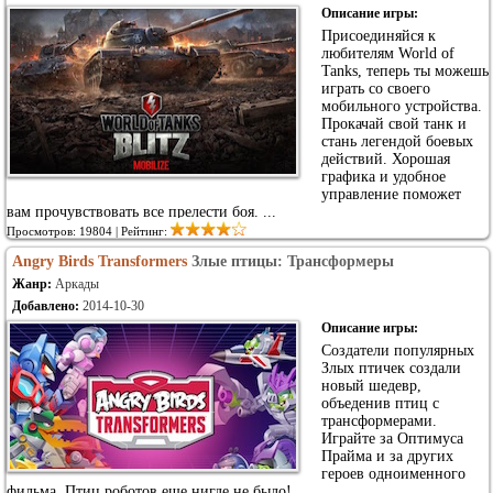
Описание игры:
Присоединяйся к
любителям World of
Tanks, теперь ты можешь
играть со своего
мобильного устройства.
Прокачай свой танк и
стань легендой боевых
действий. Хорошая
графика и удобное
управление поможет
вам прочувствовать все прелести боя. ...
Просмотров: 19804 | Рейтинг:
Angry Birds Transformers
Злые птицы: Трансформеры
Жанр:
Аркады
Добавлено:
2014-10-30
Описание игры:
Создатели популярных
Злых птичек создали
новый шедевр,
объеденив птиц с
трансформерами.
Играйте за Оптимуса
Прайма и за других
героев одноименного
фильма. Птиц роботов еще нигде не было!...