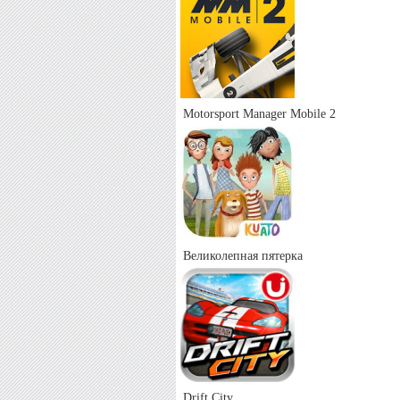
Motorsport Manager Mobile 2
Великолепная пятерка
Drift City