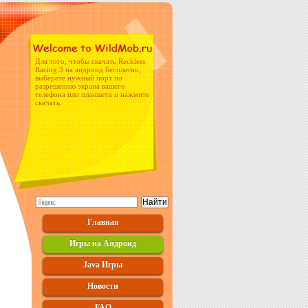
Для того, чтобы скачать Reckless
Racing 3 на андроид бесплатно,
выберете нужный порт по
разрешению экрана вашего
телефона или планшета и нажмите
скачать.
Главная
Игры на Андроид
Java Игры
Новости
FAQ