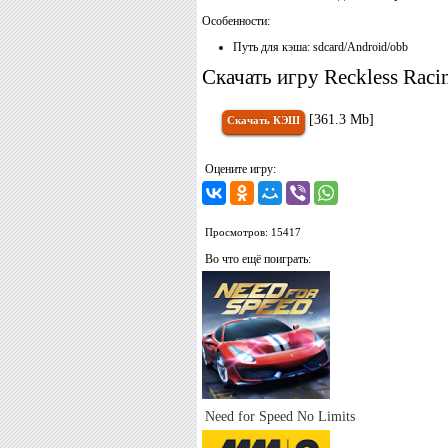
Особенности:
Путь для кэша: sdcard/Android/obb
Скачать игру Reckless Raci
[361.3 Mb]
Скачать КЭШ
Оцените игру:
Просмотров: 15417
Во что ещё поиграть:
Need for Speed No Limits