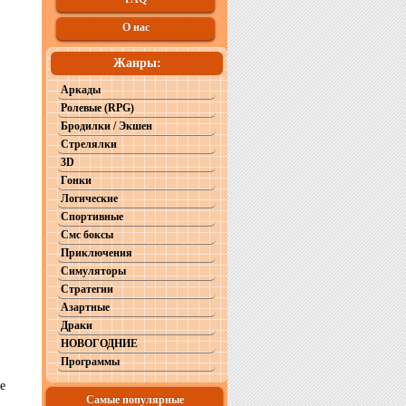
О нас
Жанры:
Аркады
Ролевые (RPG)
Бродилки / Экшен
Стрелялки
3D
Гонки
Логические
Спортивные
Смс боксы
Приключения
Симуляторы
Стратегии
Азартные
Драки
НОВОГОДНИЕ
Программы
е
Самые популярные