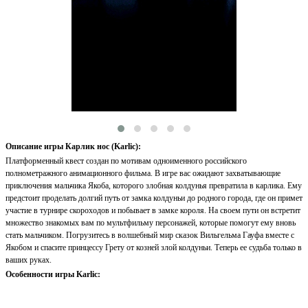
Описание игры Карлик нос (Karlic):
Платформенный квест создан по мотивам одноименного российского
полнометражного анимационного фильма. В игре вас ожидают захватывающие
приключения мальчика Якоба, которого злобная колдунья превратила в карлика. Ему
предстоит проделать долгий путь от замка колдуньи до родного города, где он примет
участие в турнире скороходов и побывает в замке короля. На своем пути он встретит
множество знакомых вам по мультфильму персонажей, которые помогут ему вновь
стать мальчиком. Погрузитесь в волшебный мир сказок Вильгельма Гауфа вместе с
Якобом и спасите принцессу Грету от козней злой колдуньи. Теперь ее судьба только в
ваших руках.
Особенности игры Karlic: