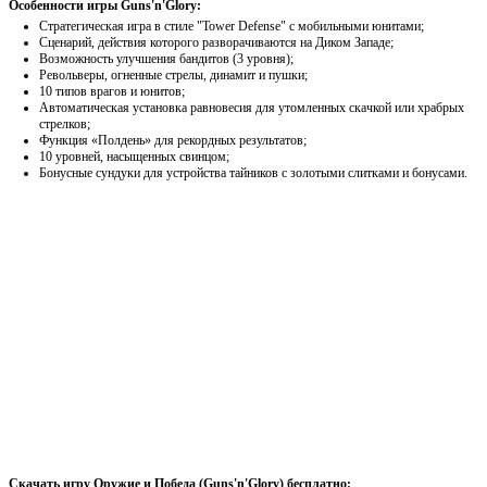
Особенности игры Guns'n'Glory:
Стратегическая игра в стиле "Tower Defense" с мобильными юнитами;
Сценарий, действия которого разворачиваются на Диком Западе;
Возможность улучшения бандитов (3 уровня);
Револьверы, огненные стрелы, динамит и пушки;
10 типов врагов и юнитов;
Автоматическая установка равновесия для утомленных скачкой или храбрых
стрелков;
Функция «Полдень» для рекордных результатов;
10 уровней, насыщенных свинцом;
Бонусные сундуки для устройства тайников с золотыми слитками и бонусами.
Скачать игру Оружие и Победа (Guns'n'Glory) бесплатно: