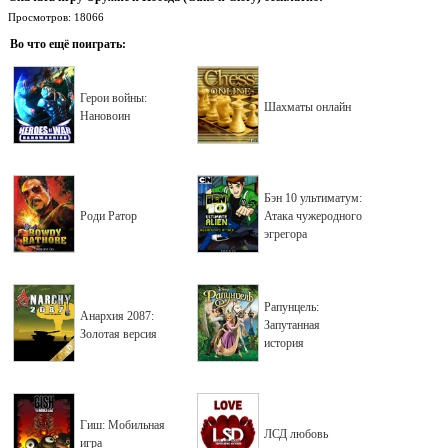
Просмотров: 18066
Во что ещё поиграть:
Герои войны:
Шахматы онлайн
Нановоин
Бэн 10 ультиматум:
Роди Ратор
Атака чужеродного
эгрегора
Рапунцель:
Анархия 2087:
Запутанная
Золотая версия
история
Гиш: Мобильная
ЛСД любовь
игра