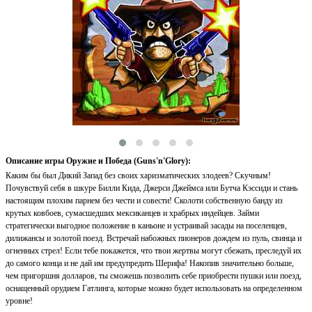
Описание игры Оружие и Победа (Guns'n'Glory):
Каким бы был Дикий Запад без своих харизматических злодеев? Скучным!
Почувствуй себя в шкуре Билли Кида, Джерси Джеймса или Бутча Кэссиди и стань
настоящим плохим парнем без чести и совести! Сколоти собственную банду из
крутых ковбоев, сумасшедших мексиканцев и храбрых индейцев. Займи
стратегически выгодное положение в каньоне и устраивай засады на поселенцев,
дилижансы и золотой поезд. Встречай набожных пионеров дождем из пуль, свинца и
огненных стрел! Если тебе покажется, что твои жертвы могут сбежать, преследуй их
до самого конца и не дай им предупредить Шерифа! Накопив значительно больше,
чем пригоршня долларов, ты сможешь позволить себе приобрести пушки или поезд,
оснащенный орудием Гатлинга, которые можно будет использовать на определенном
уровне!