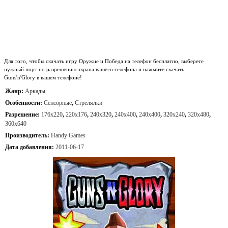
Для того, чтобы скачать игру Оружие и Победа на телефон бесплатно, выберете
нужный порт по разрешению экрана вашего телефона и нажмите скачать.
Guns'n'Glory в вашем телефоне!
Жанр:
Аркады
Особенности:
Сенсорные
,
Стрелялки
Разрешение:
176x220
,
220x176
,
240x320
,
240x400
,
240x400
,
320x240
,
320x480
,
360x640
Производитель:
Handy Games
Дата добавления:
2011-06-17