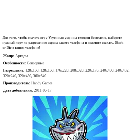
Для того, чтобы скачать игру Укуси или умри на телефон бесплатно, выберете
нужный порт по разрешению экрана вашего телефона и нажмите скачать. Shark
or Die в вашем телефоне!
Жанр:
Аркады
Особенности:
Сенсорные
Разрешение:
128x160
,
128x160
,
176x220
,
208x320
,
220x176
,
240x400
,
240x432
,
320x240
,
320x480
,
360x640
Производитель:
Handy Games
Дата добавления:
2011-06-17