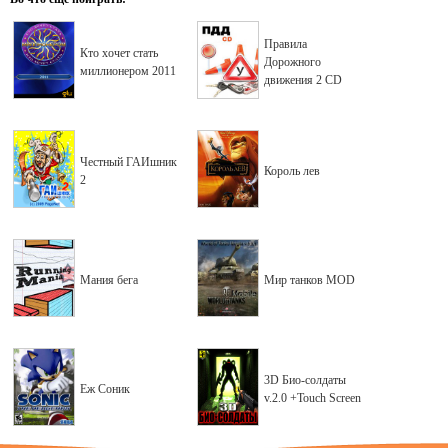
Правила
Кто хочет стать
Дорожного
миллионером 2011
движения 2 CD
Честный ГАИшник
Король лев
2
Мания бега
Мир танков MOD
3D Био-солдаты
Еж Соник
v.2.0 +Touch Screen