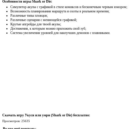
Особенности игры Shark or Die:
Симулятор акулы с графикой в стиле комиксов и бесконечным черным юмором;
Возможность планирования маршрута и охоты в реальном времени;
Различные типы пловцов;
Различные сценарии с меняющейся графикой;
Крутые апгрейды для твоей акулы;
Достижения, к которым можно приложить свой зуб;
Система увеличения уровней для наилучших демонов с плавниками.
Скачать игру Укуси или умри (Shark or Die) бесплатно:
Просмотров: 25635
Во что ещё поиграть: