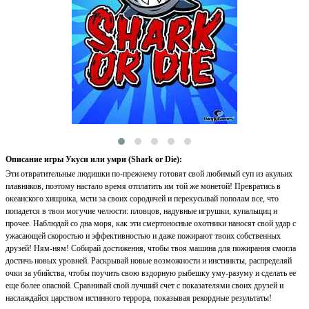
Описание игры Укуси или умри (Shark or Die):
Эти отвратительные людишки по-прежнему готовят свой любимый суп из акульих
плавников, поэтому настало время отплатить им той же монетой! Превратись в
океанского хищника, мсти за своих сородичей и перекусывай пополам все, что
попадется в твои могучие челюсти: пловцов, надувные игрушки, купальщиц и
прочее. Наблюдай со дна моря, как эти смертоносные охотники наносят свой удар с
ужасающей скоростью и эффективностью и даже пожирают твоих собственных
друзей! Ням-ням! Собирай достижения, чтобы твоя машина для пожирания смогла
достичь новых уровней. Раскрывай новые возможности и инстинкты, распределяй
очки за убийства, чтобы поучить свою вздорную рыбешку уму-разуму и сделать ее
еще более опасной. Сравнивай свой лучший счет с показателями своих друзей и
наслаждайся царством истинного террора, показывая рекордные результаты!