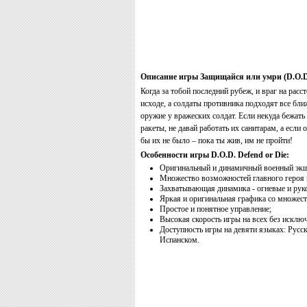
Описание игры Защищайся или умри (D.O.D. 
Когда за тобой последний рубеж, и враг на рас
исходе, а солдаты противника подходят все бли
оружие у вражеских солдат. Если некуда бежать 
ракеты, не давай работать их санитарам, а если
бы их не было – пока ты жив, им не пройти!
Особенности игры D.O.D. Defend or Die:
Оригинальный и динамичный военный эк
Множество возможностей главного героя 
Захватывающая динамика - огневые и руко
Яркая и оригинальная графика со множес
Простое и понятное управление;
Высокая скорость игры на всех без исклю
Доступность игры на девяти языках: Рус
Испанском.