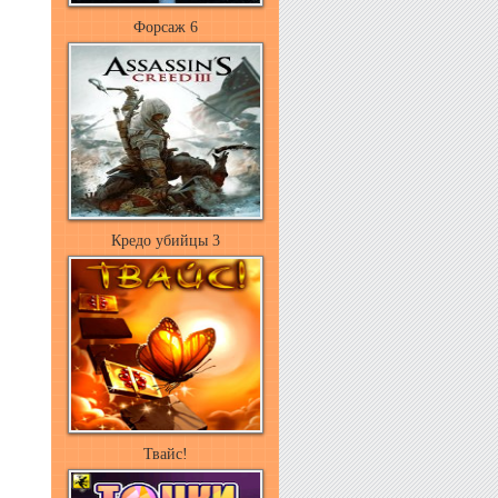
Форсаж 6
Кредо убийцы 3
Твайс!