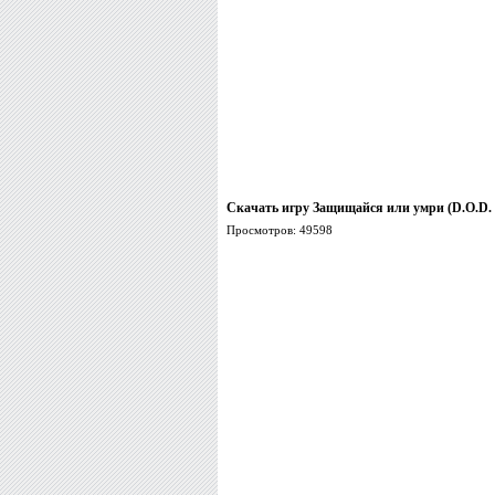
Скачать игру Защищайся или умри (D.O.D. D
Просмотров: 49598