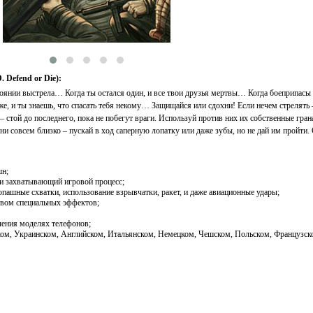
Defend or Die):
стоянии выстрела… Когда ты остался один, и все твои друзья мертвы… Когда боеприпасы
же, и ты знаешь, что спасать тебя некому… Защищайся или сдохни! Если нечем стрелять 
– стой до последнего, пока не побегут враги. Используй против них их собственные гран
 они совсем близко – пускай в ход саперную лопатку или даже зубы, но не дай им пройти.
шн;
и захватывающий игровой процесс;
пашные схватки, использование взрывчатки, ракет, и даже авиационные удары;
твом специальных эффектов;
чения моделях телефонов;
ском, Украинском, Английском, Итальянском, Немецком, Чешском, Польском, Французск