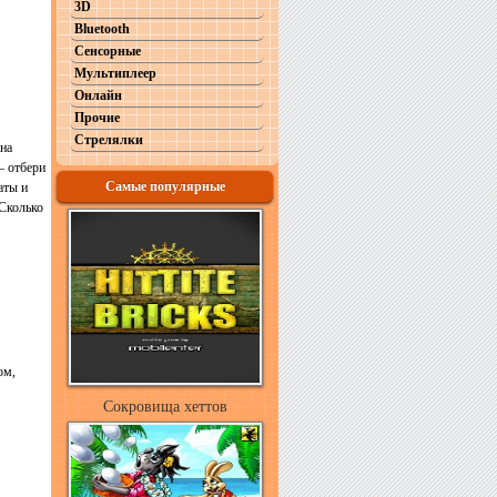
3D
Bluetooth
Сенсорные
Мультиплеер
Онлайн
Прочие
Стрелялки
 на
– отбери
Самые популярные
аты и
 Сколько
ом,
Сокровища хеттов