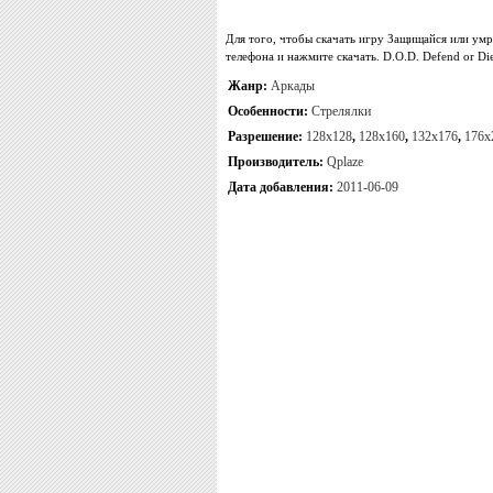
Для того, чтобы скачать игру Защищайся или ум
телефона и нажмите скачать. D.O.D. Defend or Di
Жанр:
Аркады
Особенности:
Стрелялки
Разрешение:
128x128
,
128x160
,
132x176
,
176x
Производитель:
Qplaze
Дата добавления:
2011-06-09