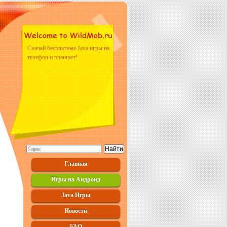
Скачай бесплатные Java игры на
телефон и планшет!
Главная
Игры на Андроид
Java Игры
Новости
FAQ