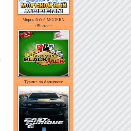
Морской бой MODERN
+Bluetooth
2
Турнир по блекджеку
щ