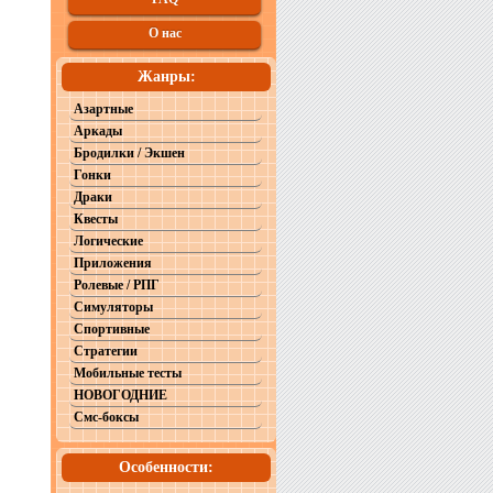
О нас
Жанры:
Азартные
Аркады
Бродилки / Экшен
Гонки
Драки
Квесты
Логические
Приложения
Ролевые / РПГ
Симуляторы
Спортивные
Стратегии
Мобильные тесты
НОВОГОДНИЕ
Смс-боксы
Особенности: