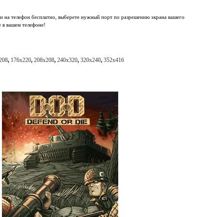
ри на телефон бесплатно, выберете нужный порт по разрешению экрана вашего
e в вашем телефоне!
208
,
176x220
,
208x208
,
240x320
,
320x240
,
352x416