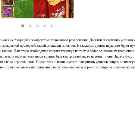
 азиатских традиций с комфортом привычного развлечения. Десятки постепенно усложн
т прекрасной проверкой вашей смекалки и логики. На каждом уровне игры вам будет ну
 ячейки. Для этого необходимо составлять ряды из трёх и более одинаковых традицион
т, а если один из элементов группы был внутри ячейки, то исчезает и она. Задачу будут
анные на игровом поле. Справиться с ними и успеть завершить уровень вовремя помогут
и» - оригинальный азиатский микс из успокаивающего игрового процесса и интеллектуа