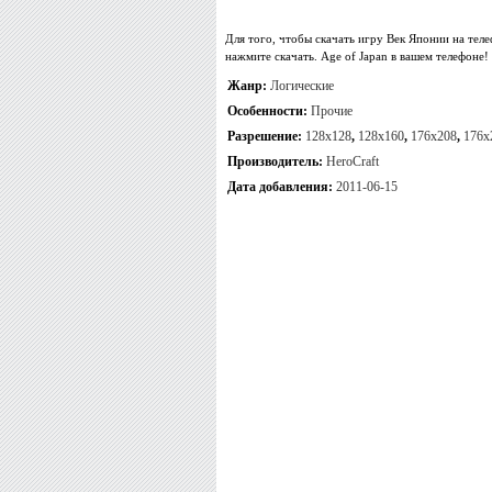
Для того, чтобы скачать игру Век Японии на тел
нажмите скачать. Age of Japan в вашем телефоне!
Жанр:
Логические
Особенности:
Прочие
Разрешение:
128x128
,
128x160
,
176x208
,
176x
Производитель:
HeroCraft
Дата добавления:
2011-06-15