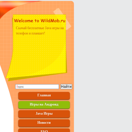
Скачай бесплатные Java игры на
телефон и планшет!
Главная
Игры на Андроид
Java Игры
Новости
FAQ