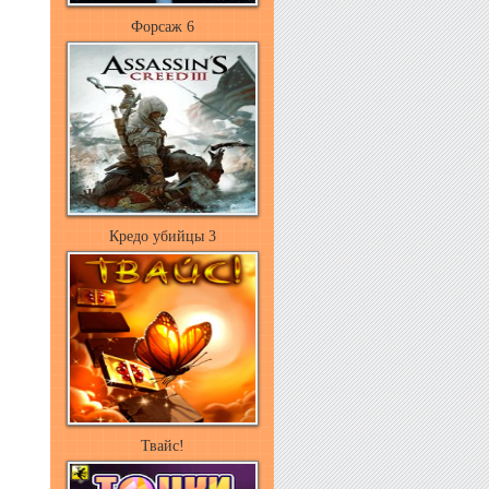
Форсаж 6
Кредо убийцы 3
Твайс!