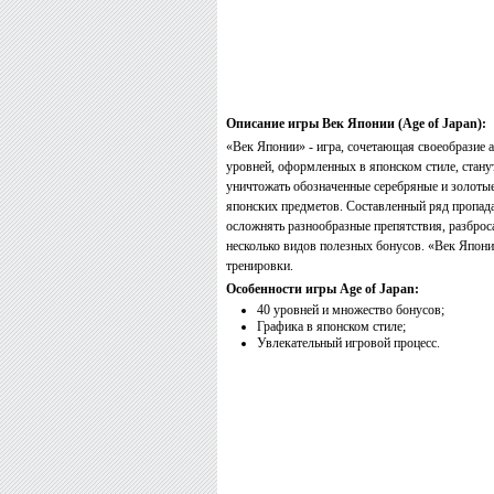
Описание игры Век Японии (Age of Japan):
«Век Японии» - игра, сочетающая своеобразие
уровней, оформленных в японском стиле, стану
уничтожать обозначенные серебряные и золотые
японских предметов. Составленный ряд пропадае
осложнять разнообразные препятствия, разброс
несколько видов полезных бонусов. «Век Япони
тренировки.
Особенности игры Age of Japan:
40 уровней и множество бонусов;
Графика в японском стиле;
Увлекательный игровой процесс.