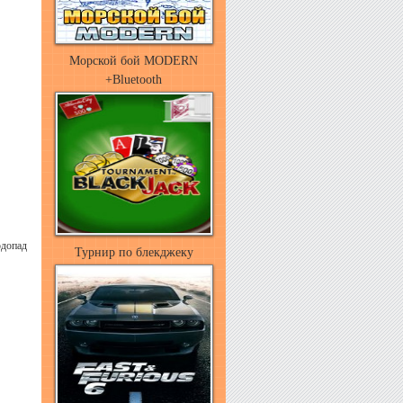
Морской бой MODERN
+Bluetooth
допад
Турнир по блекджеку