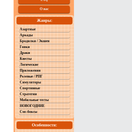
О нас
Жанры:
Азартные
Аркады
Бродилки / Экшен
Гонки
Драки
Квесты
Логические
Приложения
Ролевые / РПГ
Симуляторы
Спортивные
Стратегии
Мобильные тесты
НОВОГОДНИЕ
Смс-боксы
Особенности: