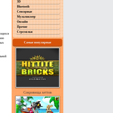
3D
Bluetooth
Сенсорные
Мультиплеер
Онлайн
Прочие
Стрелялки
яющихся
жно
Самые популярные
ных
льной
Сокровища хеттов