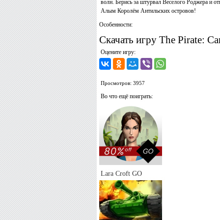
волн. Берись за штурвал Веселого Роджера и о
Алым Королём Антильских островов!
Особенности:
Скачать игру The Pirate: Ca
Оцените игру:
Просмотров: 3957
Во что ещё поиграть:
Lara Croft GO