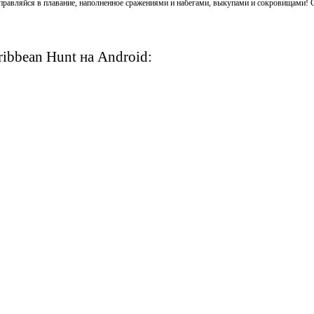
тправляйся в плавание, наполненное сражениями и набегами, выкупами и сокровищами! 
ribbean Hunt на Android: