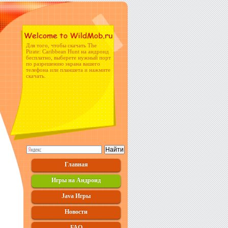
Для того, чтобы скачать The
Pirate: Caribbean Hunt на андроид
бесплатно, выберете нужный порт
по разрешению экрана вашего
телефона или планшета и нажмите
скачать.
Главная
Игры на Андроид
Java Игры
Новости
FAQ