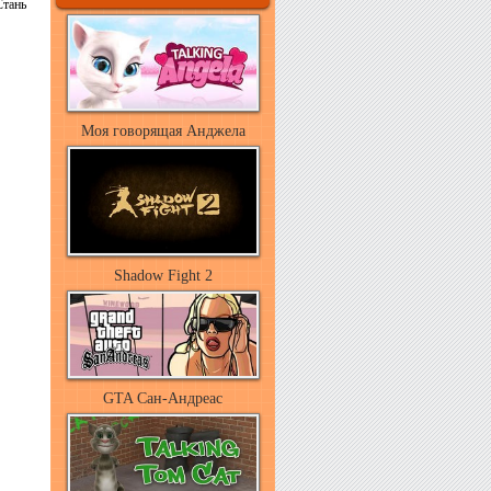
Стань
Моя говорящая Анджела
Shadow Fight 2
GTA Сан-Андреас