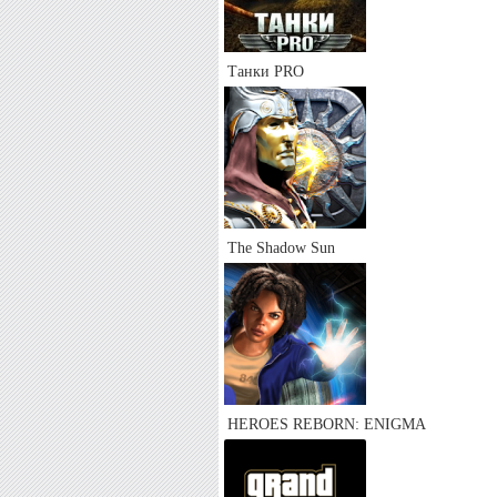
Танки PRO
The Shadow Sun
HEROES REBORN: ENIGMA