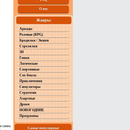
О нас
Жанры:
Аркады
Ролевые (RPG)
Бродилки / Экшен
Стрелялки
3D
Гонки
Логические
Спортивные
Смс боксы
Приключения
Симуляторы
Стратегии
Азартные
Драки
НОВОГОДНИЕ
Программы
и синих
Самые популярные