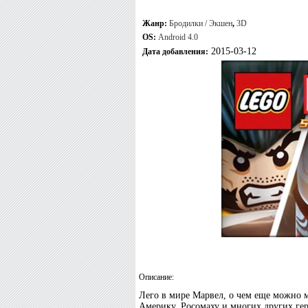
Жанр:
Бродилки / Экшен
,
3D
OS:
Android 4.0
2015-03-12
Дата добавления:
Описание:
Лего в мире Марвел, о чем еще можно м
Америку, Росомаху и многих других ге