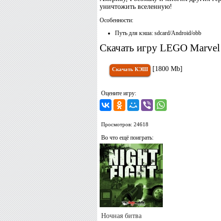
уничтожить вселенную!
Особенности:
Путь для кэша: sdcard/Android/obb
Скачать игру LEGO Marvel 
[1800 Mb]
Скачать КЭШ
Оцените игру:
Просмотров: 24618
Во что ещё поиграть:
Ночная битва