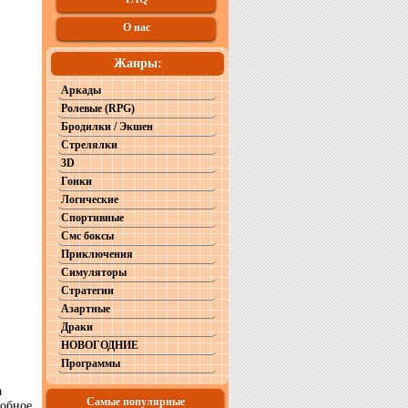
О нас
Жанры:
Аркады
Ролевые (RPG)
Бродилки / Экшен
Стрелялки
3D
Гонки
Логические
Спортивные
Смс боксы
Приключения
Симуляторы
Стратегии
Азартные
Драки
НОВОГОДНИЕ
Программы
а
Самые популярные
собное