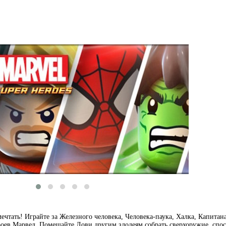
ечтать! Играйте за Железного человека, Человека-паука, Халка, Капитан
роев Марвел. Помешайте Лови другим злодеям собрать сверхоружие, спо