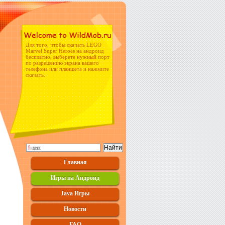
Для того, чтобы скачать LEGO
Marvel Super Heroes на андроид
бесплатно, выберете нужный порт
по разрешению экрана вашего
телефона или планшета и нажмите
скачать.
Главная
Игры на Андроид
Java Игры
Новости
FAQ