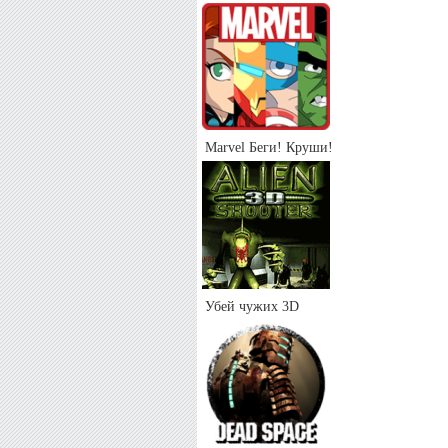
Marvel Беги! Круши!
Убей чужих 3D