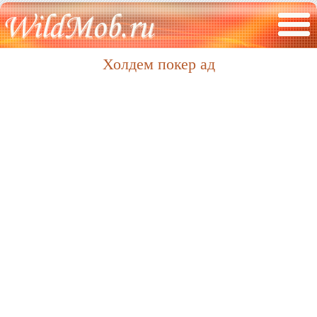
Холдем покер ад