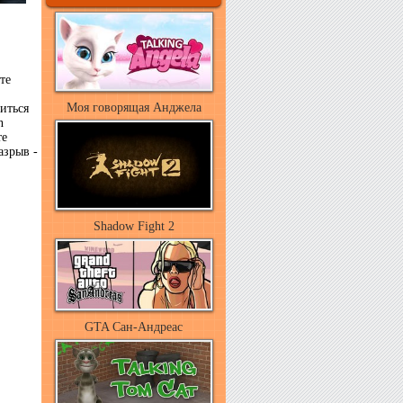
те
Моя говорящая Анджела
иться
n
те
азрыв -
Shadow Fight 2
GTA Сан-Андреас