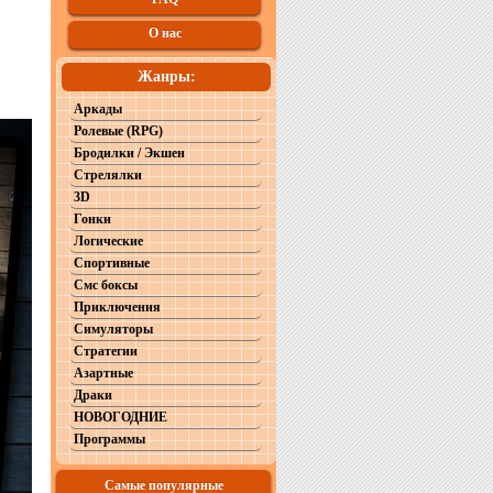
О нас
Жанры:
Аркады
Ролевые (RPG)
Бродилки / Экшен
Стрелялки
3D
Гонки
Логические
Спортивные
Смс боксы
Приключения
Симуляторы
Стратегии
Азартные
Драки
НОВОГОДНИЕ
Программы
Самые популярные