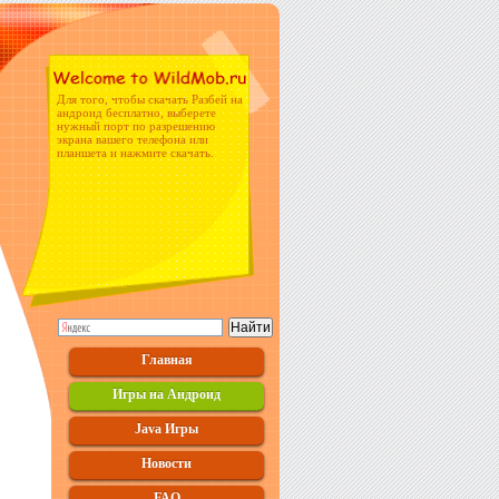
Для того, чтобы скачать Разбей на
андроид бесплатно, выберете
нужный порт по разрешению
экрана вашего телефона или
планшета и нажмите скачать.
Главная
Игры на Андроид
Java Игры
Новости
FAQ