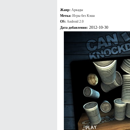
Жанр:
Аркады
Метка:
Игры без Кэша
OS:
Android 2.0
2012-10-30
Дата добавления: