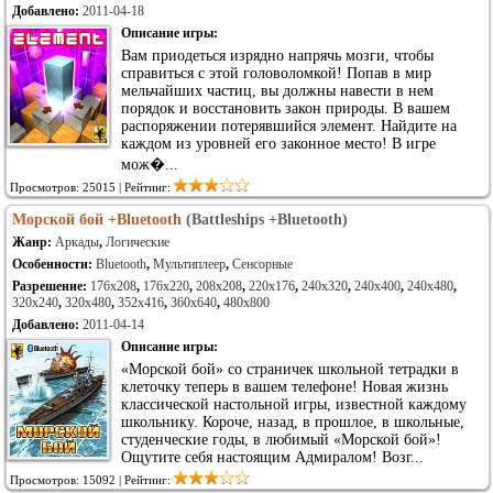
Добавлено:
2011-04-18
Описание игры:
Вам приодеться изрядно напрячь мозги, чтобы
справиться с этой головоломкой! Попав в мир
мельчайших частиц, вы должны навести в нем
порядок и восстановить закон природы. В вашем
распоряжении потерявшийся элемент. Найдите на
каждом из уровней его законное место! В игре
мож�...
Просмотров: 25015 | Рейтинг:
Морской бой +Bluetooth
(Battleships +Bluetooth)
Жанр:
Аркады
,
Логические
Особенности:
Bluetooth
,
Мультиплеер
,
Сенсорные
Разрешение:
176x208
,
176x220
,
208x208
,
220x176
,
240x320
,
240x400
,
240x480
,
320x240
,
320x480
,
352x416
,
360x640
,
480x800
Добавлено:
2011-04-14
Описание игры:
«Морской бой» со страничек школьной тетрадки в
клеточку теперь в вашем телефоне! Новая жизнь
классической настольной игры, известной каждому
школьнику. Короче, назад, в прошлое, в школьные,
студенческие годы, в любимый «Морской бой»!
Ощутите себя настоящим Адмиралом! Возг...
Просмотров: 15092 | Рейтинг: