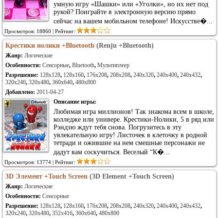
умную игру «Шашки» или «Уголки», но их нет под
рукой? Поиграйте в электронную версию прямо
сейчас на вашем мобильном телефоне! Искусстве�...
Просмотров: 18860 | Рейтинг:
Крестики нолики +Bluetooth
(Renju +Bluetooth)
Жанр:
Логические
Особенности:
Сенсорные
,
Bluetooth
,
Мультиплеер
Разрешение:
128x128
,
128x160
,
176x208
,
208x208
,
240x320
,
240x400
,
240x432
,
320x240
,
320x480
,
360x640
,
480x800
Добавлено:
2011-04-27
Описание игры:
Любимая игра миллионов! Так знакома всем в школе,
колледже или универе. Крестики-Нолики, 5 в ряд или
Рэндзю ждут тебя снова. Погрузитесь в эту
увлекательную игру! Листочек в клеточку в родной
тетради и ожившие на нем смешные персонажи не
дадут вам соскучиться. Веселый “К�...
Просмотров: 13774 | Рейтинг:
3D Элемент +Touch Screen
(3D Element +Touch Screen)
Жанр:
Логические
Особенности:
Сенсорные
Разрешение:
128x128
,
128x160
,
176x208
,
208x208
,
240x320
,
240x400
,
240x432
,
320x240
,
320x480
,
352x416
,
360x640
,
480x800