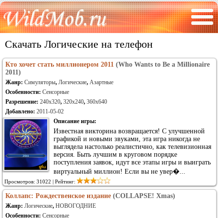
Скачать Логические на телефон
Кто хочет стать миллионером 2011
(Who Wants to Be a Millionaire
2011)
Жанр:
Симуляторы
,
Логические
,
Азартные
Особенности:
Сенсорные
Разрешение:
240x320
,
320x240
,
360x640
Добавлено:
2011-05-02
Описание игры:
Известная викторина возвращается! С улучшенной
графикой и новыми звуками, эта игра никогда не
выглядела настолько реалистично, как телевизионная
версия. Быть лучшим в круговом порядке
поступления заявок, идут все этапы игры и выиграть
виртуальный миллион! Если вы не увер�...
Просмотров: 31022 | Рейтинг:
Коллапс: Рождественское издание
(COLLAPSE! Xmas)
Жанр:
Логические
,
НОВОГОДНИЕ
Особенности:
Сенсорные