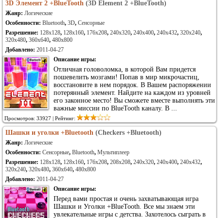
3D Элемент 2 +BlueTooth
(3D Element 2 +BlueTooth)
Жанр:
Логические
Особенности:
Bluetooth
,
3D
,
Сенсорные
Разрешение:
128x128
,
128x160
,
176x208
,
240x320
,
240x400
,
240x432
,
320x240
,
320x480
,
360x640
,
480x800
Добавлено:
2011-04-27
Описание игры:
Отличная головоломка, в которой Вам придется
пошевелить мозгами! Попав в мир микрочастиц,
восстановите в нем порядок. В Вашем распоряжении
потерянный элемент. Найдите на каждом из уровней
его законное место! Вы сможете вместе выполнять эти
важные миссии по BlueTooth каналу. В ...
Просмотров: 33927 | Рейтинг:
Шашки и уголки +Bluetooth
(Checkers +Bluetooth)
Жанр:
Логические
Особенности:
Сенсорные
,
Bluetooth
,
Мультиплеер
Разрешение:
128x128
,
128x160
,
176x208
,
208x208
,
240x320
,
240x400
,
240x432
,
320x240
,
320x480
,
360x640
,
480x800
Добавлено:
2011-04-27
Описание игры:
Перед вами простая и очень захватывающая игра
Шашки и Уголки +BlueTooth. Все мы знаем эти
увлекательные игры с детства. Захотелось сыграть в