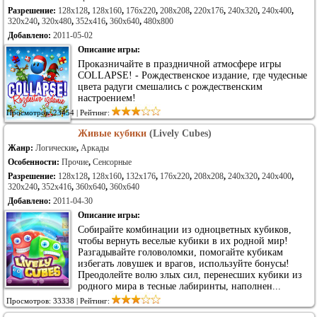
Разрешение:
128x128
,
128x160
,
176x220
,
208x208
,
220x176
,
240x320
,
240x400
,
320x240
,
320x480
,
352x416
,
360x640
,
480x800
Добавлено:
2011-05-02
Описание игры:
Проказничайте в праздничной атмосфере игры
COLLAPSE! - Рождественское издание, где чудесные
цвета радуги смешались с рождественским
настроением!
Просмотров: 23454 | Рейтинг:
Живые кубики
(Lively Cubes)
Жанр:
Логические
,
Аркады
Особенности:
Прочие
,
Сенсорные
Разрешение:
128x128
,
128x160
,
132x176
,
176x220
,
208x208
,
240x320
,
240x400
,
320x240
,
352x416
,
360x640
,
360x640
Добавлено:
2011-04-30
Описание игры:
Собирайте комбинации из одноцветных кубиков,
чтобы вернуть веселые кубики в их родной мир!
Разгадывайте головоломки, помогайте кубикам
избегать ловушек и врагов, используйте бонусы!
Преодолейте волю злых сил, перенесших кубики из
родного мира в тесные лабиринты, наполнен...
Просмотров: 33338 | Рейтинг: