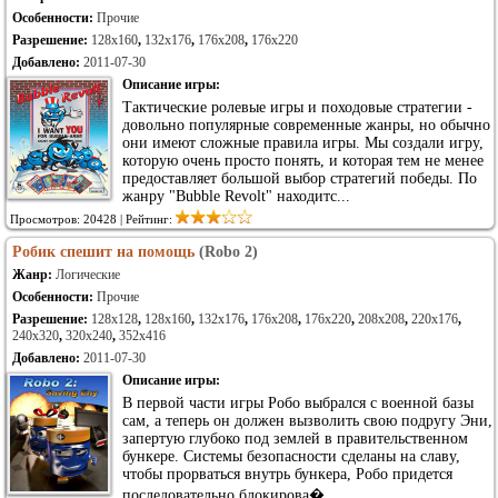
Особенности:
Прочие
Разрешение:
128x160
,
132x176
,
176x208
,
176x220
Добавлено:
2011-07-30
Описание игры:
Тактические ролевые игры и походовые стратегии -
довольно популярные современные жанры, но обычно
они имеют сложные правила игры. Мы создали игру,
которую очень просто понять, и которая тем не менее
предоставляет большой выбор стратегий победы. По
жанру "Bubble Revolt" находитс...
Просмотров: 20428 | Рейтинг:
Робик спешит на помощь
(Robo 2)
Жанр:
Логические
Особенности:
Прочие
Разрешение:
128x128
,
128x160
,
132x176
,
176x208
,
176x220
,
208x208
,
220x176
,
240x320
,
320x240
,
352x416
Добавлено:
2011-07-30
Описание игры:
В первой части игры Робо выбрался с военной базы
сам, а теперь он должен вызволить свою подругу Эни,
запертую глубоко под землей в правительственном
бункере. Системы безопасности сделаны на славу,
чтобы прорваться внутрь бункера, Робо придется
последовательно блокирова�...