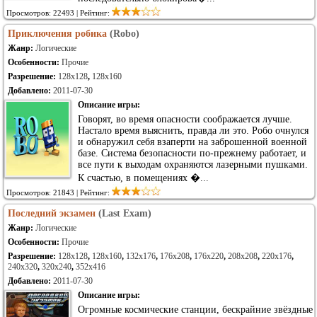
Просмотров: 22493 | Рейтинг:
Приключения робика
(Robo)
Жанр:
Логические
Особенности:
Прочие
Разрешение:
128x128
,
128x160
Добавлено:
2011-07-30
Описание игры:
Говорят, во время опасности соображается лучше.
Настало время выяснить, правда ли это. Робо очнулся
и обнаружил себя взаперти на заброшенной военной
базе. Система безопасности по-прежнему работает, и
все пути к выходам охраняются лазерными пушками.
К счастью, в помещениях �...
Просмотров: 21843 | Рейтинг:
Последний экзамен
(Last Exam)
Жанр:
Логические
Особенности:
Прочие
Разрешение:
128x128
,
128x160
,
132x176
,
176x208
,
176x220
,
208x208
,
220x176
,
240x320
,
320x240
,
352x416
Добавлено:
2011-07-30
Описание игры:
Огромные космические станции, бескрайние звёздные