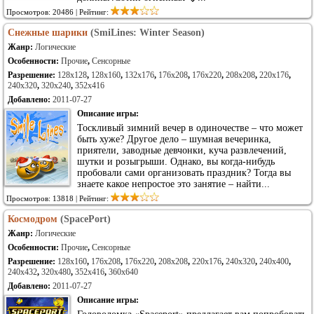
Просмотров: 20486 | Рейтинг:
Снежные шарики
(SmiLines: Winter Season)
Жанр:
Логические
Особенности:
Прочие
,
Сенсорные
Разрешение:
128x128
,
128x160
,
132x176
,
176x208
,
176x220
,
208x208
,
220x176
,
240x320
,
320x240
,
352x416
Добавлено:
2011-07-27
Описание игры:
Тоскливый зимний вечер в одиночестве – что может
быть хуже? Другое дело – шумная вечеринка,
приятели, заводные девчонки, куча развлечений,
шутки и розыгрыши. Однако, вы когда-нибудь
пробовали сами организовать праздник? Тогда вы
знаете какое непростое это занятие – найти...
Просмотров: 13818 | Рейтинг:
Космодром
(SpacePort)
Жанр:
Логические
Особенности:
Прочие
,
Сенсорные
Разрешение:
128x160
,
176x208
,
176x220
,
208x208
,
220x176
,
240x320
,
240x400
,
240x432
,
320x480
,
352x416
,
360x640
Добавлено:
2011-07-27
Описание игры: