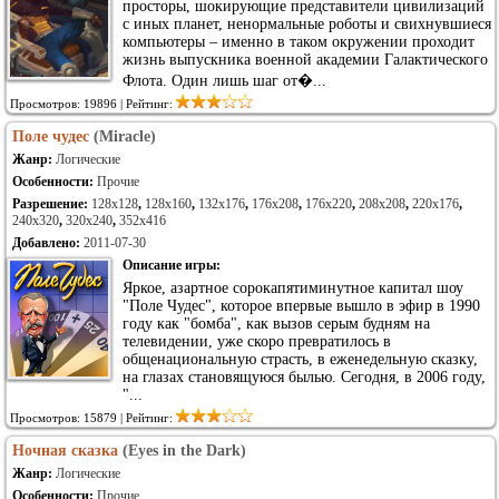
просторы, шокирующие представители цивилизаций
с иных планет, ненормальные роботы и свихнувшиеся
компьютеры – именно в таком окружении проходит
жизнь выпускника военной академии Галактического
Флота. Один лишь шаг от�...
Просмотров: 19896 | Рейтинг:
Поле чудес
(Miracle)
Жанр:
Логические
Особенности:
Прочие
Разрешение:
128x128
,
128x160
,
132x176
,
176x208
,
176x220
,
208x208
,
220x176
,
240x320
,
320x240
,
352x416
Добавлено:
2011-07-30
Описание игры:
Яркое, азартное сорокапятиминутное капитал шоу
"Поле Чудес", которое впервые вышло в эфир в 1990
году как "бомба", как вызов серым будням на
телевидении, уже скоро превратилось в
общенациональную страсть, в еженедельную сказку,
на глазах становящуюся былью. Сегодня, в 2006 году,
"...
Просмотров: 15879 | Рейтинг:
Ночная сказка
(Eyes in the Dark)
Жанр:
Логические
Особенности:
Прочие