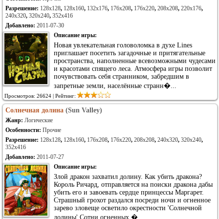
Разрешение:
128x128
,
128x160
,
132x176
,
176x208
,
176x220
,
208x208
,
220x176
,
240x320
,
320x240
,
352x416
Добавлено:
2011-07-30
Описание игры:
Новая увлекательная головоломка в духе Lines
приглашает посетить загадочные и притягательные
пространства, наполненные всевозможными чудесами
и красотами спящего леса. Атмосфера игры позволит
почувствовать себя странником, забредшим в
запретные земли, населённые странн�...
Просмотров: 26624 | Рейтинг:
Солнечная долина
(Sun Valley)
Жанр:
Логические
Особенности:
Прочие
Разрешение:
128x128
,
128x160
,
176x208
,
176x220
,
208x208
,
240x320
,
320x240
,
352x416
Добавлено:
2011-07-27
Описание игры:
Злой дракон захватил долину. Как убить дракона?
Король Ричард, отправляется на поиски дракона дабы
убить его и завоевать сердце принцессы Маргарет.
Страшный грохот раздался посреди ночи и огненное
зарево зловеще осветило окрестности 'Солнечной
долины'.Сотни огненных �...