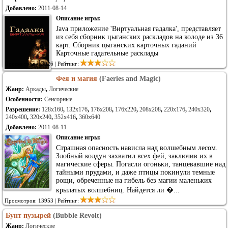
Добавлено:
2011-08-14
Описание игры:
Java приложение 'Виртуальная гадалка', представляет
из себя сборник цыганских раскладов на колоде из 36
карт. Сборник цыганских карточных гаданий
Карточные гадательные расклады
Просмотров: 13026 | Рейтинг:
Фея и магия
(Faeries and Magic)
Жанр:
Аркады
,
Логические
Особенности:
Сенсорные
Разрешение:
128x160
,
132x176
,
176x208
,
176x220
,
208x208
,
220x176
,
240x320
,
240x400
,
320x240
,
352x416
,
360x640
Добавлено:
2011-08-11
Описание игры:
Страшная опасность нависла над волшебным лесом.
Злобный колдун захватил всех фей, заключив их в
магические сферы. Погасли огоньки, танцевавшие над
тайными прудами, и даже птицы покинули темные
рощи, обреченные на гибель без магии маленьких
крылатых волшебниц. Найдется ли �...
Просмотров: 13953 | Рейтинг:
Бунт пузырей
(Bubble Revolt)
Жанр:
Логические