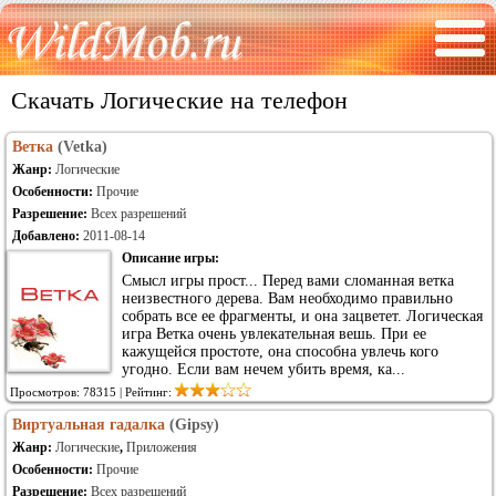
Скачать Логические на телефон
Ветка
(Vetka)
Жанр:
Логические
Особенности:
Прочие
Разрешение:
Всех разрешений
Добавлено:
2011-08-14
Описание игры:
Смысл игры прост... Перед вами сломанная ветка
неизвестного дерева. Вам необходимо правильно
собрать все ее фрагменты, и она зацветет. Логическая
игра Ветка очень увлекательная вешь. При ее
кажущейся простоте, она способна увлечь кого
угодно. Если вам нечем убить время, ка...
Просмотров: 78315 | Рейтинг:
Виртуальная гадалка
(Gipsy)
Жанр:
Логические
,
Приложения
Особенности:
Прочие
Разрешение:
Всех разрешений