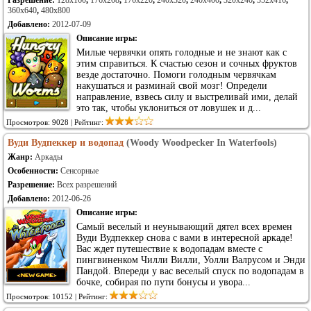
Разрешение:
128x160
,
176x208
,
176x220
,
240x320
,
240x400
,
320x240
,
352x416
,
360x640
,
480x800
Добавлено:
2012-07-09
Описание игры:
Милые червячки опять голодные и не знают как с
этим справиться. К счастью сезон и сочных фруктов
везде достаточно. Помоги голодным червячкам
накушаться и разминай свой мозг! Определи
направление, взвесь силу и выстреливай ими, делай
это так, чтобы уклониться от ловушек и д...
Просмотров: 9028 | Рейтинг:
Вуди Вудпеккер и водопад
(Woody Woodpecker In Waterfools)
Жанр:
Аркады
Особенности:
Сенсорные
Разрешение:
Всех разрешений
Добавлено:
2012-06-26
Описание игры:
Самый веселый и неунывающий дятел всех времен
Вуди Вудпеккер снова с вами в интересной аркаде!
Вас ждет путешествие к водопадам вместе с
пингвиненком Чилли Вилли, Уолли Валрусом и Энди
Пандой. Впереди у вас веселый спуск по водопадам в
бочке, собирая по пути бонусы и увора...
Просмотров: 10152 | Рейтинг: