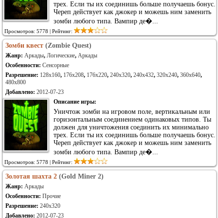
трех. Если ты их соединишь больше получаешь бонус.
Череп действует как джокер и можешь ним заменить
зомби любого типа. Вампир де�...
Просмотров: 5778 | Рейтинг:
Зомби квест
(Zombie Quest)
Жанр:
Аркады
,
Логические
,
Аркады
Особенности:
Сенсорные
Разрешение:
128x160
,
176x208
,
176x220
,
240x320
,
240x432
,
320x240
,
360x640
,
480x800
Добавлено:
2012-07-23
Описание игры:
Уничтож зомби на игровом поле, вертикальным или
горизонтальным соединением одинаковых типов. Ты
должен для уничтожения соединить их минимально
трех. Если ты их соединишь больше получаешь бонус.
Череп действует как джокер и можешь ним заменить
зомби любого типа. Вампир де�...
Просмотров: 5778 | Рейтинг:
Золотая шахта 2
(Gold Miner 2)
Жанр:
Аркады
Особенности:
Прочие
Разрешение:
240x320
Добавлено:
2012-07-23