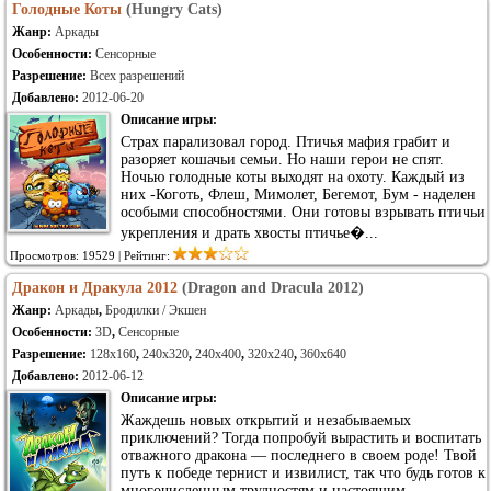
Голодные Коты
(Hungry Cats)
Жанр:
Аркады
Особенности:
Сенсорные
Разрешение:
Всех разрешений
Добавлено:
2012-06-20
Описание игры:
Страх парализовал город. Птичья мафия грабит и
разоряет кошачьи семьи. Но наши герои не спят.
Ночью голодные коты выходят на охоту. Каждый из
них -Коготь, Флеш, Мимолет, Бегемот, Бум - наделен
особыми способностями. Они готовы взрывать птичьи
укрепления и драть хвосты птичье�...
Просмотров: 19529 | Рейтинг:
Дракон и Дракула 2012
(Dragon and Dracula 2012)
Жанр:
Аркады
,
Бродилки / Экшен
Особенности:
3D
,
Сенсорные
Разрешение:
128x160
,
240x320
,
240x400
,
320x240
,
360x640
Добавлено:
2012-06-12
Описание игры:
Жаждешь новых открытий и незабываемых
приключений? Тогда попробуй вырастить и воспитать
отважного дракона — последнего в своем роде! Твой
путь к победе тернист и извилист, так что будь готов к
многочисленным трудностям и настоящим