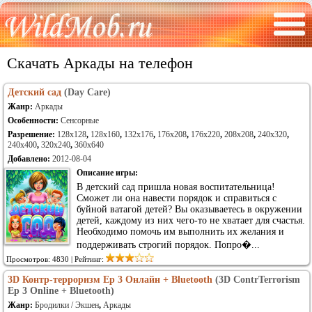
Скачать Аркады на телефон
Детский сад
(Day Care)
Жанр:
Аркады
Особенности:
Сенсорные
Разрешение:
128x128
,
128x160
,
132x176
,
176x208
,
176x220
,
208x208
,
240x320
,
240x400
,
320x240
,
360x640
Добавлено:
2012-08-04
Описание игры:
В детский сад пришла новая воспитательница!
Сможет ли она навести порядок и справиться с
буйной ватагой детей? Вы оказываетесь в окружении
детей, каждому из них чего-то не хватает для счастья.
Необходимо помочь им выполнить их желания и
поддерживать строгий порядок. Попро�...
Просмотров: 4830 | Рейтинг:
3D Контр-терроризм Ep 3 Онлайн + Bluetooth
(3D ContrTerrorism
Ep 3 Online + Bluetooth)
Жанр:
Бродилки / Экшен
,
Аркады