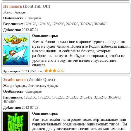
Не падать
(Dont Fall Off)
Жанр:
Аркады
Особенности:
Сенсорные
Разрешение:
128x128
,
128x160
,
176x208
,
240x320
,
320x240
,
360x640
Добавлено:
2012-07-24
Описание игры:
Хомяк Ролли начал свое мировое турне на лодке, но
путь не будет легким.Помогите Ролли избежать капли,
наклон лодки, и собирайте бонусы, которые
разбросаны на пути. Но будьте осторожны, чтобы не
уронить его в воду, иначе начнете путешествие
сначала.
Просмотров: 5823 | Рейтинг:
Зомби квест
(Zombie Quest)
Жанр:
Аркады
,
Логические
,
Аркады
Особенности:
Сенсорные
Разрешение:
128x160
,
176x208
,
176x220
,
240x320
,
240x432
,
320x240
,
360x640
,
480x800
Добавлено:
2012-07-23
Описание игры:
Уничтож зомби на игровом поле, вертикальным или
горизонтальным соединением одинаковых типов. Ты
должен для уничтожения соединить их минимально