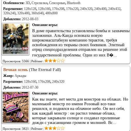
Особенности:
3D
,
Стрелялки
,
Сенсорные
,
Bluetooth
Разрешение:
128x128
,
128x160
,
176x208
,
176x220
,
240x320
,
240x400
,
240x432
,
320x240
,
320x480
,
360x640
,
480x800
Добавлено:
2012-08-03
Описание игры:
В доме правительства установлены бомбы и захвачены
заложники. Аль-Каида основала новую
широкомасштабную компанию терактов, требуя
освобождения из тюрьмы своих боевиков. Элитный
отряд спецподразделения отправлен на решение этой
государственной проблемы. Один из них В�...
Просмотров: 5566 | Рейтинг:
Вечная осень
(The Eternal Fall)
Жанр:
Аркады
Разрешение:
128x160
,
176x208
,
240x320
Добавлено:
2012-07-30
Описание игры:
Как вы знаете, нет места для монстров на облаках. Но
маленький монстр по имени Розовый все-таки
решился, и поднялся на облачное небо. Он вел себя,
как каждый монстр : он растил темные облака,
которые закрывали солнце и создавал проливные
дожди с ужасающими громом и молнией. Вс...
Просмотров: 3821 | Рейтинг: