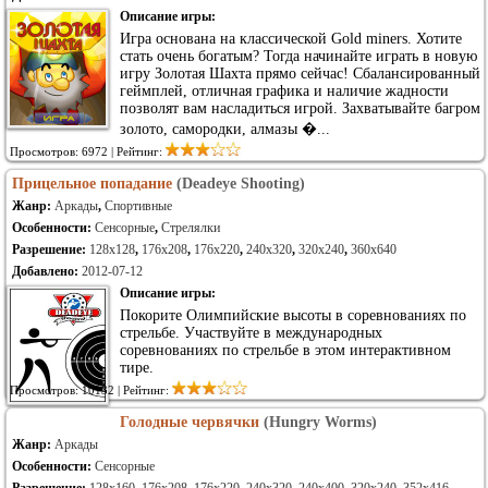
Описание игры:
Игра основана на классической Gold miners. Хотите
стать очень богатым? Тогда начинайте играть в новую
игру Золотая Шахта прямо сейчас! Сбалансированный
геймплей, отличная графика и наличие жадности
позволят вам насладиться игрой. Захватывайте багром
золото, самородки, алмазы �...
Просмотров: 6972 | Рейтинг:
Прицельное попадание
(Deadeye Shooting)
Жанр:
Аркады
,
Спортивные
Особенности:
Сенсорные
,
Стрелялки
Разрешение:
128x128
,
176x208
,
176x220
,
240x320
,
320x240
,
360x640
Добавлено:
2012-07-12
Описание игры:
Покорите Олимпийские высоты в соревнованиях по
стрельбе. Участвуйте в международных
соревнованиях по стрельбе в этом интерактивном
тире.
Просмотров: 10132 | Рейтинг:
Голодные червячки
(Hungry Worms)
Жанр:
Аркады
Особенности:
Сенсорные