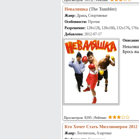
Просмотров: 10132 | Рейтинг:
Неваляшка
(The Tumbler)
Жанр:
Драки
,
Спортивные
Особенности:
Прочие
Разрешение:
128x128
,
128x160
,
132x176
,
176x
Добавлено:
2012-07-17
Описание
Неваляш
Брось вы
Просмотров: 9295 | Рейтинг:
Кто Хочет Стать Миллионером 2012 
Жанр:
Логические
,
Азартные