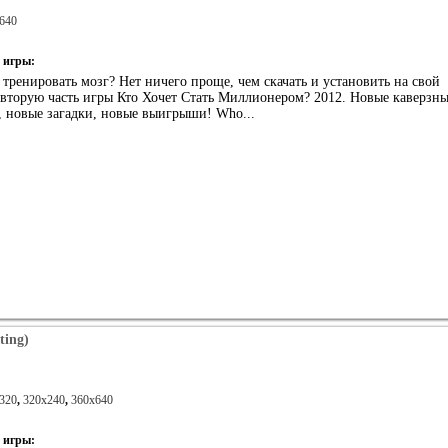
640
 игры:
ренировать мозг? Нет ничего проще, чем скачать и установить на свой
 вторую часть игры Кто Хочет Стать Миллионером? 2012. Новые каверзн
, новые загадки, новые выигрыши! Who...
ting)
320
,
320x240
,
360x640
 игры: