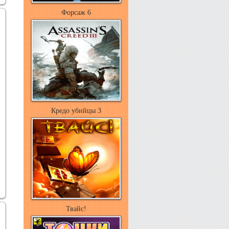
Форсаж 6
Кредо убийцы 3
Твайс!