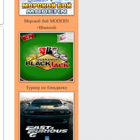
Морской бой MODERN
+Bluetooth
Турнир по блекджеку