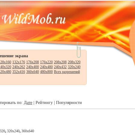
ешение экрана
128x160
132x176
176x208
176x220
208x208
208x320
240x320
240x262
240x400
240x480
240x432
320x240
320x480
352x416
360x640
480x800
Всех разрешений
тировать по:
Дате
|
Рейтингу
|
Популярности
320
,
320x240
,
360x640