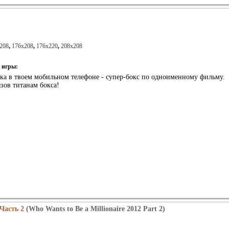
208
,
176x208
,
176x220
,
208x208
 игры:
ка в твоем мобильном телефоне - супер-бокс по одноименному фильму.
зов титанам бокса!
Часть 2
(Who Wants to Be a Millionaire 2012 Part 2)