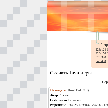
Разр
128x128
220x176
320x320
640x480
Скачать Java игры
Сор
Не падать
(Dont Fall Off)
Жанр:
Аркады
Особенности:
Сенсорные
Разрешение:
128x128
,
128x160
,
176x208
,
240x