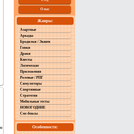
О нас
Жанры:
Азартные
Аркады
Бродилки / Экшен
Гонки
Драки
Квесты
Логические
Приложения
Ролевые / РПГ
Симуляторы
Спортивные
Стратегии
Мобильные тесты
НОВОГОДНИЕ
Смс-боксы
Особенности:
ем