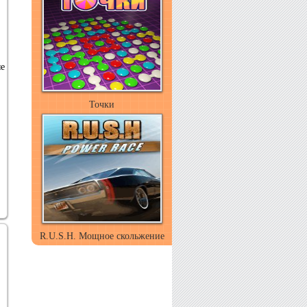
ые
Точки
R.U.S.H. Мощное скольжение