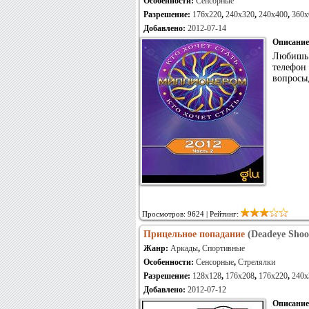
Особенности:
Сенсорные
Разрешение:
176x220
,
240x320
,
240x400
,
360x
Добавлено:
2012-07-14
Описание
Любишь т
телефон
вопросы
Просмотров: 9624 | Рейтинг:
Прицельное попадание
(Deadeye Shoo
Жанр:
Аркады
,
Спортивные
Особенности:
Сенсорные
,
Стрелялки
Разрешение:
128x128
,
176x208
,
176x220
,
240x
Добавлено:
2012-07-12
Описание