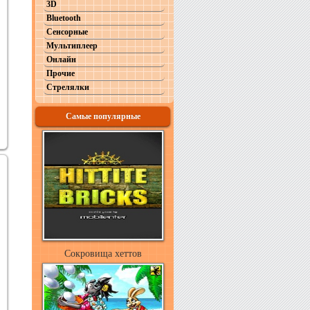
3D
Bluetooth
Сенсорные
Мультиплеер
Онлайн
Прочие
Стрелялки
Самые популярные
Сокровища хеттов