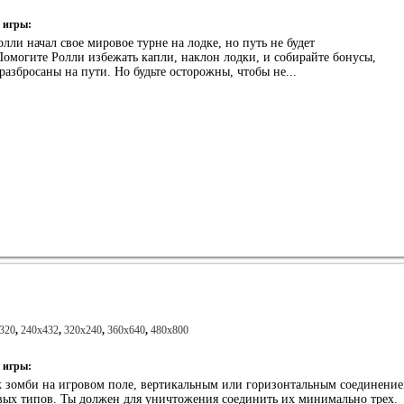
 игры:
лли начал свое мировое турне на лодке, но путь не будет
омогите Ролли избежать капли, наклон лодки, и собирайте бонусы,
разбросаны на пути. Но будьте осторожны, чтобы не...
320
,
240x432
,
320x240
,
360x640
,
480x800
 игры:
 зомби на игровом поле, вертикальным или горизонтальным соединени
вых типов. Ты должен для уничтожения соединить их минимально трех.