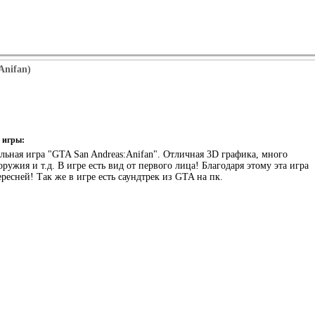
Anifan)
 игры:
льная игра "GTA San Andreas:Anifan". Отличная 3D графика, много
ружия и т.д. В игре есть вид от первого лица! Благодаря этому эта игра
ресней! Так же в игре есть саундтрек из GTA на пк.