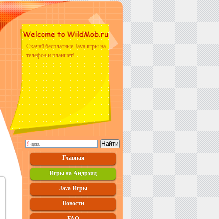
Скачай бесплатные Java игры на
телефон и планшет!
Главная
Игры на Андроид
Java Игры
Новости
FAQ