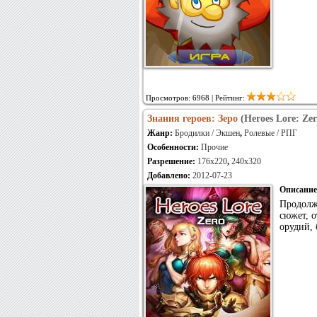
Просмотров: 6968 | Рейтинг:
Знания героев: Зеро
(Heroes Lore: Zer
Жанр:
Бродилки / Экшен
,
Ролевые / РПГ
Особенности:
Прочие
Разрешение:
176x220
,
240x320
Добавлено:
2012-07-23
Описание
Продолж
сюжет, о
орудий, 