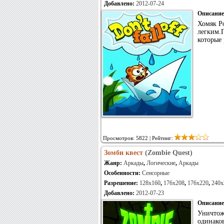
Добавлено:
2012-07-24
Описание
Хомяк Ро
легким.П
которые 
Просмотров: 5822 | Рейтинг:
Зомби квест
(Zombie Quest)
Жанр:
Аркады
,
Логические
,
Аркады
Особенности:
Сенсорные
Разрешение:
128x160
,
176x208
,
176x220
,
240x
Добавлено:
2012-07-23
Описание
Уничтож
одинако