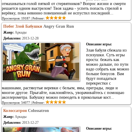
отмахиваться голой пяткой от стервятников? Вопрос жизни и смерти
решается одним выстрелом! Твоя задача - успеть попасть стрелой в
верёвку, пока невинно повешенный не испустил последний...
Просмотров: 19187 | Рейтинг:
Побег Злой Бабушки
Angry Gran Run
Жанр:
Аркады
Добавлено:
2013-12-28
Описание игры:
Злая бабуля сбежала из
психушки. Суть игры
проста: бежать как
можно дальше, по пути
надо собрать как можно
больше бонусов. Вам
будут попадаться
перекрестки с
машинами, растянутые веревки с бельем, ямы, преграды, люди и
многое другое. Прыгайте, наклоняйтесь, уворачивайтесь с помощью
акселерометра. Бабушку можно переодеть в прикольные кост...
Просмотров: 54077 | Рейтинг:
Колоссатрон
Colossatron
Жанр:
Аркады
Добавлено:
2013-12-27
Описание игры: