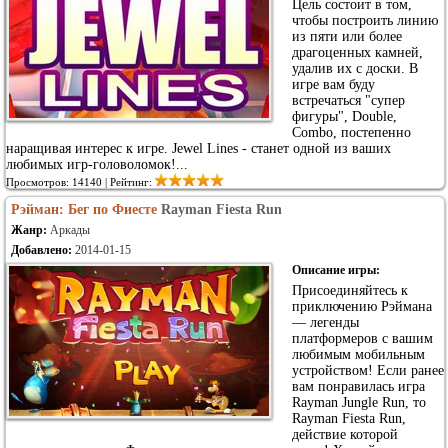
Цель состоит в том,
чтобы построить линию
из пяти или более
драгоценных камней,
удалив их с доски. В
игре вам буду
встречаться "супер
фигуры", Double,
Combo, постепенно
наращивая интерес к игре. Jewel Lines - станет одной из ваших
любимых игр-головоломок!...
Просмотров: 14140 | Рейтинг:
Рэйман: Бег по Фиесте
Rayman Fiesta Run
Жанр:
Аркады
Добавлено:
2014-01-15
Описание игры:
Присоединяйтесь к
приключению Рэймана
— легенды
платформеров с вашим
любимым мобильным
устройством! Если ранее
вам понравилась игра
Rayman Jungle Run, то
Rayman Fiesta Run,
действие которой