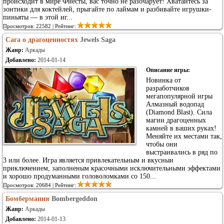
происходит в мире Фиесты, вас точно не разочарует! Хватайтесь за
зонтики для коктейлей, прыгайте по лаймам и разбивайте игрушки-
пиньяты — в этой иг...
Просмотров: 22582 | Рейтинг:
Сага о драгоценностях
Jewels Saga
Жанр:
Аркады
Добавлено:
2014-01-14
Описание игры:
Новинка от
разработчиков
мегапопулярной игры
Алмазный водопад
(Diamond Blast). Сила
магии драгоценных
камней в ваших руках!
Меняйте их местами так,
чтобы они
выстраивались в ряд по
3 или более. Игра является привлекательным и вкусныи
приключением, заполненым красочными исключительными эффектами
и хорошо продуманными головоломками со 150...
Просмотров: 20684 | Рейтинг:
Бомбермания
Bombergeddon
Жанр:
Аркады
Добавлено:
2014-01-13