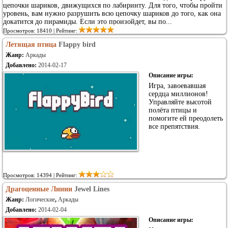
цепочки шариков, движущихся по лабиринту. Для того, чтобы пройти
уровень, вам нужно разрушить всю цепочку шариков до того, как она
докатится до пирамиды. Если это произойдет, вы по...
Просмотров: 18410 | Рейтинг:
Летящая птица
Flappy bird
Жанр:
Аркады
Добавлено:
2014-02-17
Описание игры:
Игра, завоевавшая
сердца миллионов!
Управляйте высотой
полёта птицы и
помогите ей преодолеть
все препятствия.
Просмотров: 14394 | Рейтинг:
Драгоценные Линии
Jewel Lines
Жанр:
Логические
,
Аркады
Добавлено:
2014-02-04
Описание игры: