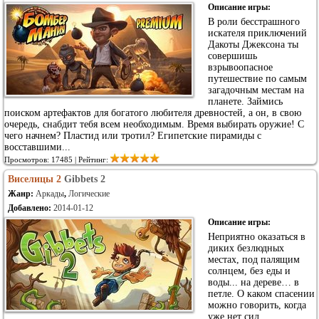
Описание игры:
В роли бесстрашного
искателя приключений
Дакоты Джексона ты
совершишь
взрывоопасное
путешествие по самым
загадочным местам на
планете. Займись
поиском артефактов для богатого любителя древностей, а он, в свою
очередь, снабдит тебя всем необходимым. Время выбирать оружие! С
чего начнем? Пластид или тротил? Египетские пирамиды с
восставшими...
Просмотров: 17485 | Рейтинг:
Виселицы 2
Gibbets 2
Жанр:
Аркады
,
Логические
Добавлено:
2014-01-12
Описание игры:
Неприятно оказаться в
диких безлюдных
местах, под палящим
солнцем, без еды и
воды... на дереве… в
петле. О каком спасении
можно говорить, когда
уже нет сил