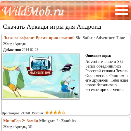
Скачать Аркады игры для Андроид
Лыжное сафари: Время приключений
Ski Safari: Adventure Time
Жанр:
Аркады
Добавлено:
2014-02-23
Описание игры:
Adventure Time и Ski
Safari объединились!
Рассекай склоны Земель
Ооо вместе с Финном и
его друзьями. Тебя ждет
новое бесконечно
веселое приключение!
Просмотров: 21560 | Рейтинг:
МиниГор 2: Зомби
Minigore 2: Zombies
Жанр:
Аркады
,
3D