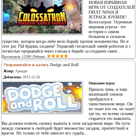
НОВАЯ ВЗРЫВНАЯ
ИГРА ОТ СОЗДАТЕЛЕЙ
FRUIT NINJA И
JETPACK JOYRIDE!
Колоссатрон: Огромная
мировая угроза– это
история о самом
большом и сильном
существе, которое когда-либо вело борьбу против человечества. Но в
этот раз ТЫ будешь злодеем! Управляй гигантской змеей-роботом и с
легкостью прорывайся через города в борьбе за создание самог...
Просмотров: 12398 | Рейтинг:
Уворачивайся и катись
Dodge and Roll
Жанр:
Аркады
Добавлено:
2013-12-26
Описание игры:
Пришла зима, и наш
маленький снежок
пробудился в
таинственном мире. Он
не знает кто он, не знает
где он, но всеми силами
старается это выяснить.
Вы должны помочь снежку выжить в этом загадочном мире. На пути
между снежком и свободой будет множество загадок, препятствий и
врагов. Но только от тебя зависит его судьба....