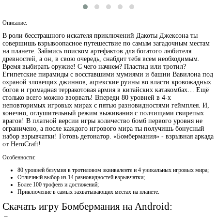
Описание:
В роли бесстрашного искателя приключений Дакоты Джексона ты
совершишь взрывоопасное путешествие по самым загадочным местам
на планете. Займись поиском артефактов для богатого любителя
древностей, а он, в свою очередь, снабдит тебя всем необходимым.
Время выбирать оружие! С чего начнем? Пластид или тротил?
Египетские пирамиды с восставшими мумиями и башни Вавилона под
охраной зловещих джиннов, ацтекские руины во власти кровожадных
богов и громадная терракотовая армия в китайских катакомбах… Ещё
столько всего можно взорвать! Впереди 80 уровней в 4-х
неповторимых игровых мирах с пятью разновидностями геймплея. И,
конечно, оглушительный режим выживания с полчищами свирепых
врагов! В платной версии игры количество бомб первого уровня не
ограничено, а после каждого игрового мира ты получишь бонусный
набор взрывчатки! Готовь детонатор. «Бомбермания» - взрывная аркада
от HeroCraft!
Особенности:
80 уровней безумия в тротиловом эквиваленте и 4 уникальных игровых мира;
Отличный выбор из 14 разновидностей взрывчатки;
Более 100 трофеев и достижений;
Приключение в самых захватывающих местах на планете.
Скачать игру Бомбермания на Android: