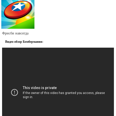
Фрисби навсегда
Видео обзор Бомбермания: