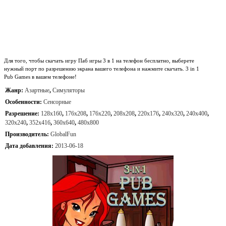
Для того, чтобы скачать игру Паб игры 3 в 1 на телефон бесплатно, выберете
нужный порт по разрешению экрана вашего телефона и нажмите скачать. 3 in 1
Pub Games в вашем телефоне!
Жанр:
Азартные
,
Симуляторы
Особенности:
Сенсорные
Разрешение:
128x160
,
176x208
,
176x220
,
208x208
,
220x176
,
240x320
,
240x400
,
320x240
,
352x416
,
360x640
,
480x800
Производитель:
GlobalFun
Дата добавления:
2013-06-18