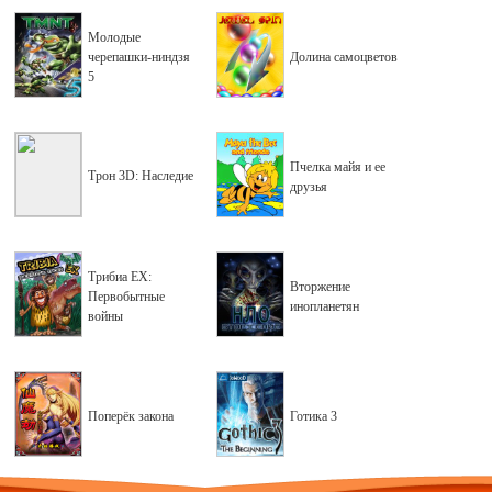
Молодые
черепашки-ниндзя
Долина самоцветов
5
Пчелка майя и ее
Трон 3D: Наследие
друзья
Трибиа EX:
Вторжение
Первобытные
инопланетян
войны
Поперёк закона
Готика 3