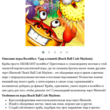
Описание игры Волейбол: Удар клешней (Beach Ball Crab Mayhem):
Крабы просто ОБОЖАЮТ волейбол! Приготовься к сумасшедшему веселью в этой
чокнутой версии классической игры, где ты сможешь бросить вызов своим друзьям
через Bluetooth! Beach Ball Crab Mayhem - это обалденная игра в ярком и цветном
мире с непредсказуемыми местами и веселыми персонажами! Полностью измени
внешний вид твоего краба, а затем ворвись в самую гущу соревнований и
молниеносно доберись до финала! Крабы, однозначно, умеют играть в волейбол и
они здесь для того, чтобы доказать это! Сумасшедший мультиплеер через Bluetooth!
Особенности игры Beach Ball Crab Mayhem:
Кроссплатформенная многопользовательская игра через Bluetooth;
Играй в обалденных местах, таких как пляж, морское дно и другие;
Создай собственного краба, подобрав ему цвет, выражение лица и прочее;