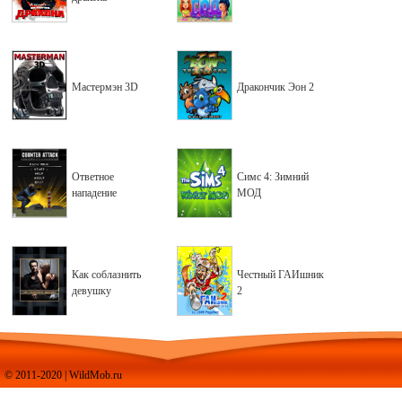
Мастермэн 3D
Дракончик Эон 2
Ответное
Симс 4: Зимний
нападение
МОД
Как соблазнить
Честный ГАИшник
девушку
2
© 2011-2020 | WildMob.ru