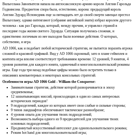
Вильгельма Завоевателя напала на англосаксонскую армию короля Англии Гарольда
Годвинсона. Предметом спора была, естественно, корона: предыдущий король
Англии Эдуард Исповедник еще за пятнадцать лет до своей смерти завещал престол
Вильгельму, однако витенгамот (собрание английской знати) избрал королем другого
человека - как раз Гарольда, который, между прочим, и управлял страной в
последние годы жизни святого Эдуарда. Ситуация получилась сложная, и
единственно логичным из нее выходом были военные действия. О которых,
собственно, и игра.
AD 1066, как и подобает любой исторической стратегии, не пытается поразить игрока
сложной и красивой графикой. Вид у AD 1066 скромный, зато в плане геймплея и
контента игра вполне соответствует требованиям времени: 12 уровней, 9 юнитов, 4
уровня развития для каждого юнита, одиночный и многопользовательский режимы
игры. Еще года три назад подобные цифры можно было встретить только в
описаниях компьютерных и некоторых консольных стратегий.
Особенности игры AD 1066 Gold - William the Conqueror:
Занимательная стратегия, действие которой разворачивается в эпоху
средневековья;
12 захватывающих миссий, происходящих в один из самых интересных
исторических периодов!
9 подразделений, каждое из которых имеет свои слабые и сильные стороны;
9 типов ландшафтов обеспечивают тактическое разнообразие;
4 уровня опыта для улучшения твоих подразделений;
Возможность выбора одного из 9 предводителей для улучшения твоих
основных подразделений;
Продвинутый искусственный интеллект для однопользовательского режима;
Режим hot hand для многопользовательской игры;