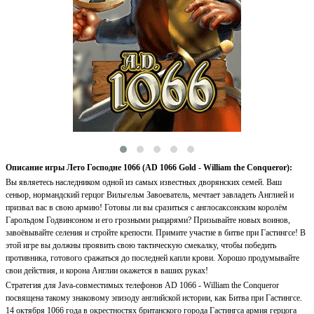
Описание игры Лето Господне 1066 (AD 1066 Gold - William the Conqueror):
Вы являетесь наследником одной из самых известных дворянских семей. Ваш
сеньор, нормандский герцог Вильгельм Завоеватель, мечтает завладеть Англией и
призвал вас в свою армию! Готовы ли вы сразиться с англосаксонским королём
Гарольдом Годвинсоном и его грозными рыцарями? Призывайте новых воинов,
завоёвывайте селения и стройте крепости. Примите участие в битве при Гастингсе! В
этой игре вы должны проявить свою тактическую смекалку, чтобы победить
противника, готового сражаться до последней капли крови. Хорошо продумывайте
свои действия, и корона Англии окажется в ваших руках!
Стратегия для Java-совместимых телефонов AD 1066 - William the Conqueror
посвящена такому знаковому эпизоду английской истории, как Битва при Гастингсе.
14 октября 1066 года в окрестностях британского города Гастингса армия герцога