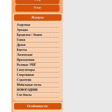
О нас
Жанры:
Азартные
Аркады
Бродилки / Экшен
Гонки
Драки
Квесты
Логические
Приложения
Ролевые / РПГ
Симуляторы
Спортивные
Стратегии
Мобильные тесты
НОВОГОДНИЕ
Смс-боксы
Особенности: