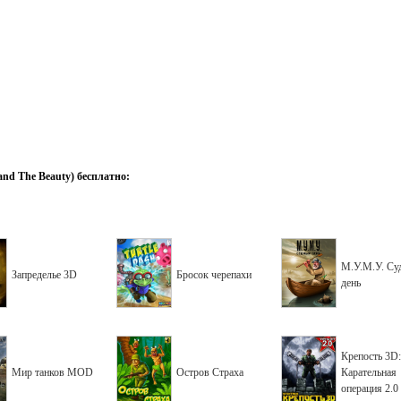
d The Beauty) бесплатно:
М.У.М.У. Су
Запределье 3D
Бросок черепахи
день
Крепость 3D:
Мир танков MOD
Остров Страха
Карательная
операция 2.0