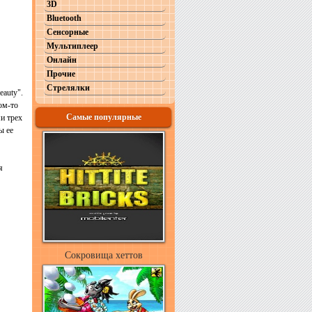
3D
Bluetooth
Сенсорные
Мультиплеер
Онлайн
Прочие
Стрелялки
auty".
ом-то
Самые популярные
и трех
ы ее
я
Сокровища хеттов