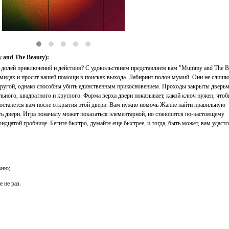
and The Beauty):
 долей приключений и действия? С удовольствием представляем вам "Mummy and The Be
амидах и просит вашей помощи в поисках выхода. Лабиринт полон мумий. Они не слишк
 другой, однако способны убить единственным прикосновением. Проходы закрыты дверьм
ьного, квадратного и круглого. Форма верха двери показывает, какой ключ нужен, чтоб
достанется вам после открытия этой двери. Вам нужно помочь Жанне найти правильную
ть двери. Игра поначалу может показаться элементарной, но становится по-настоящему
идцатой гробнице. Бегите быстро, думайте еще быстрее, и тогда, быть может, вам удастс
вню;
 не раз.