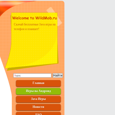
Скачай бесплатные Java игры на
телефон и планшет!
Главная
Игры на Андроид
Java Игры
Новости
FAQ