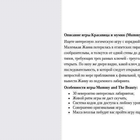
Описание игры Красавица и мумия (Mummy 
Ищете интересную логическую игру с изрядной
Маленькая Жанна потерялась в египетских пир
сообразительны, и толкутся от одной стены до
типов, требующих трех разных ключей - треугол
открыть. По низу же двери видно, какой ключ 
последовательность, в которой следует открыва
непростой по мере приближения к финальной, тр
вывести Жанну из подземного лабиринта.
Особенности игры Mummy and The Beauty:
30 невероятно интересных лабиринтов;
Живой ритм игры не даст скучать;
Система кодов для доступа к любому уро
Совершенно оригинальная игра;
Масса веселья побудит вас пройти игру еще