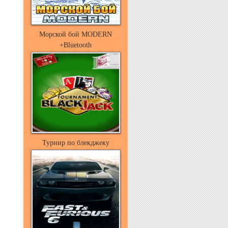
Морской бой MODERN
+Bluetooth
Турнир по блекджеку