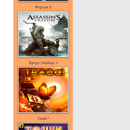
Форсаж 6
Кредо убийцы 3
Твайс!