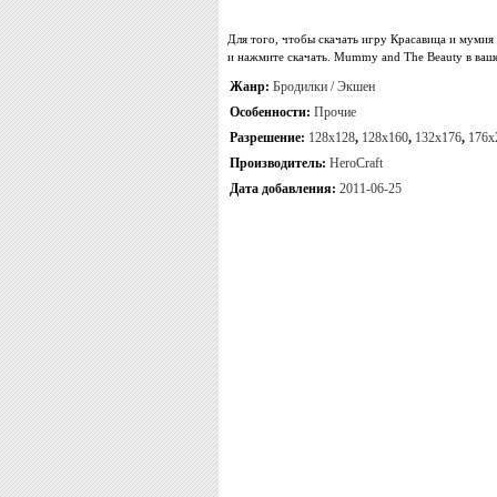
Для того, чтобы скачать игру Красавица и мумия
и нажмите скачать. Mummy and The Beauty в ваш
Жанр:
Бродилки / Экшен
Особенности:
Прочие
Разрешение:
128x128
,
128x160
,
132x176
,
176x
Производитель:
HeroCraft
Дата добавления:
2011-06-25