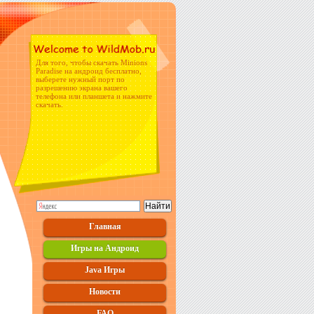
Для того, чтобы скачать Minions
Paradise на андроид бесплатно,
выберете нужный порт по
разрешению экрана вашего
телефона или планшета и нажмите
скачать.
Главная
Игры на Андроид
Java Игры
Новости
FAQ