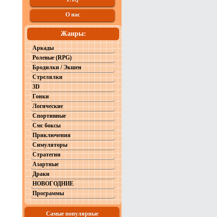
О нас
Жанры:
Аркады
Ролевые (RPG)
Бродилки / Экшен
Стрелялки
3D
Гонки
Логические
Спортивные
Смс боксы
Приключения
Симуляторы
Стратегии
Азартные
Драки
НОВОГОДНИЕ
Программы
Самые популярные