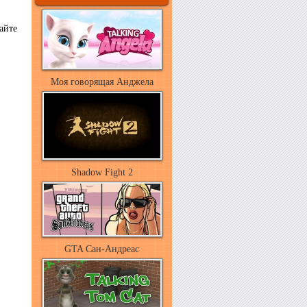
айте
Моя говорящая Анджела
Shadow Fight 2
GTA Сан-Андреас