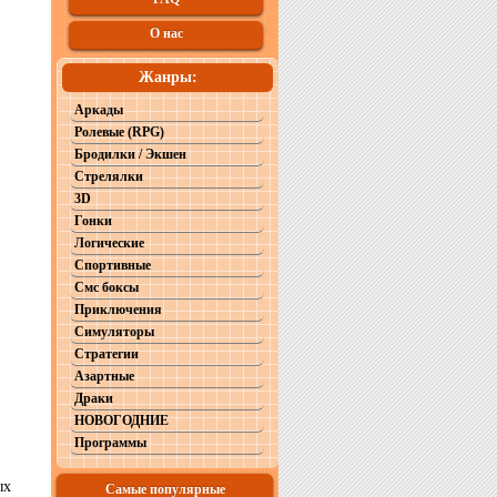
О нас
Жанры:
Аркады
Ролевые (RPG)
Бродилки / Экшен
Стрелялки
3D
Гонки
Логические
Спортивные
Смс боксы
Приключения
Симуляторы
Стратегии
Азартные
Драки
НОВОГОДНИЕ
Программы
ых
Самые популярные