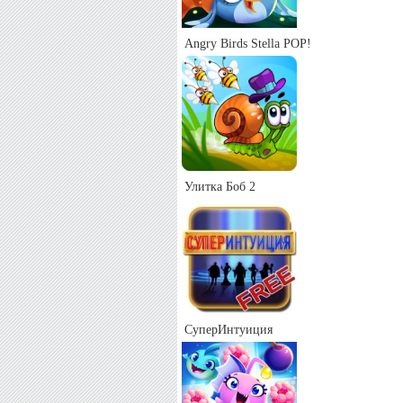
Angry Birds Stella POP!
Улитка Боб 2
СуперИнтуиция