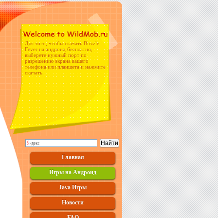
Для того, чтобы скачать Birzzle
Fever на андроид бесплатно,
выберете нужный порт по
разрешению экрана вашего
телефона или планшета и нажмите
скачать.
Главная
Игры на Андроид
Java Игры
Новости
FAQ