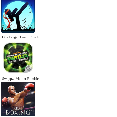
One Finger Death Punch
Swappz: Mutant Rumble