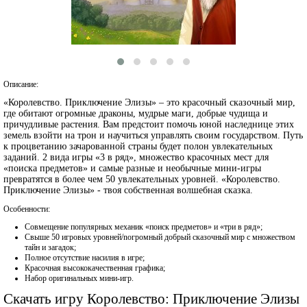
Описание:
«Королевство. Приключение Элизы» – это красочный сказочный мир,
где обитают огромные драконы, мудрые маги, добрые чудища и
причудливые растения. Вам предстоит помочь юной наследнице этих
земель взойти на трон и научиться управлять своим государством. Путь
к процветанию зачарованной страны будет полон увлекательных
заданий. 2 вида игры «3 в ряд», множество красочных мест для
«поиска предметов» и самые разные и необычные мини-игры
превратятся в более чем 50 увлекательных уровней. «Королевство.
Приключение Элизы» - твоя собственная волшебная сказка.
Особенности:
Совмещение популярных механик «поиск предметов» и «три в ряд»;
Свыше 50 игровых уровней/nогромный добрый сказочный мир с множеством
тайн и загадок;
Полное отсутствие насилия в игре;
Красочная высококачественная графика;
Набор оригинальных мини-игр.
Скачать игру Королевство: Приключение Элизы