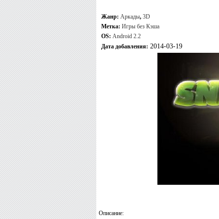
Жанр:
Аркады
,
3D
Метка:
Игры без Кэша
OS:
Android 2.2
2014-03-19
Дата добавления:
Описание: