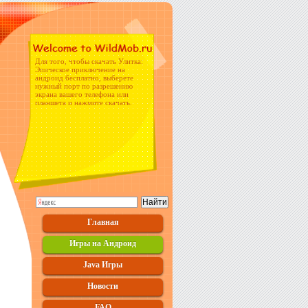
Для того, чтобы скачать Улитка:
Эпическое приключение на
андроид бесплатно, выберете
нужный порт по разрешению
экрана вашего телефона или
планшета и нажмите скачать.
Главная
Игры на Андроид
Java Игры
Новости
FAQ