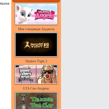
обытия
Моя говорящая Анджела
Shadow Fight 2
GTA Сан-Андреас