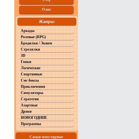
О нас
Жанры:
Аркады
Ролевые (RPG)
Бродилки / Экшен
Стрелялки
3D
Гонки
Логические
Спортивные
Смс боксы
Приключения
Симуляторы
Стратегии
Азартные
Драки
НОВОГОДНИЕ
Программы
Самые популярные