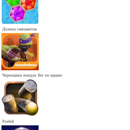
Долина самоцветов
Черепашки ниндзя: Бег по крыше
Разбей