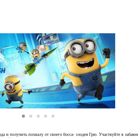
да и получить похвалу от своего босса- злодея Грю. Участвуйте в забав