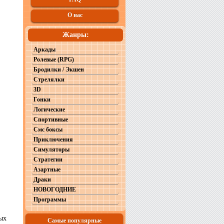
О нас
Жанры:
Аркады
Ролевые (RPG)
Бродилки / Экшен
Стрелялки
3D
Гонки
Логические
Спортивные
Смс боксы
Приключения
Симуляторы
Стратегии
Азартные
Драки
НОВОГОДНИЕ
Программы
ных
Самые популярные