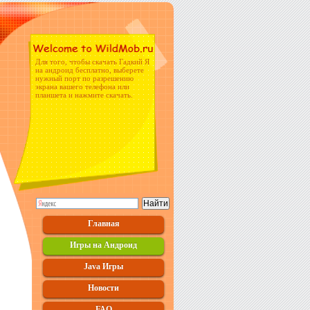
Для того, чтобы скачать Гадкий Я
на андроид бесплатно, выберете
нужный порт по разрешению
экрана вашего телефона или
планшета и нажмите скачать.
Главная
Игры на Андроид
Java Игры
Новости
FAQ