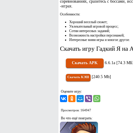
соревнованиях, сразитесь с боссами, и
-играх.
Особенности:
Хороший веселый сюжет;
Увлекательный игровой процесс;
Сотни интересных заданий;
Возможность настройки персонажей;
Интересные мини игры и многое другое.
Скачать игру Гадкий Я на A
Скачать APK
6.6.1a [74.3 МБ
[240.5 Mb]
Скачать КЭШ
Оцените игру:
Просмотров: 164947
Во что ещё поиграть: