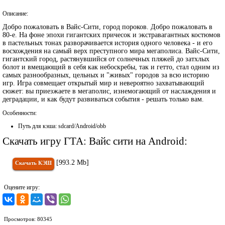
Описание:
Добро пожаловать в Вайс-Сити, город пороков. Добро пожаловать в
80-е. На фоне эпохи гигантских причесок и экстравагантных костюмов
в пастельных тонах разворачивается история одного человека - и его
восхождения на самый верх преступного мира мегаполиса. Вайс-Сити,
гигантский город, растянувшийся от солнечных пляжей до затхлых
болот и вмещающий в себя как небоскребы, так и гетто, стал одним из
самых разнообразных, цельных и "живых" городов за всю историю
игр. Игра совмещает открытый мир и невероятно захватывающий
сюжет: вы приезжаете в мегаполис, изнемогающий от наслаждения и
деградации, и как будут развиваться события - решать только вам.
Особенности:
Путь для кэша: sdcard/Android/obb
Скачать игру ГТА: Вайс сити на Android:
[993.2 Mb]
Скачать КЭШ
Оцените игру:
Просмотров: 80345