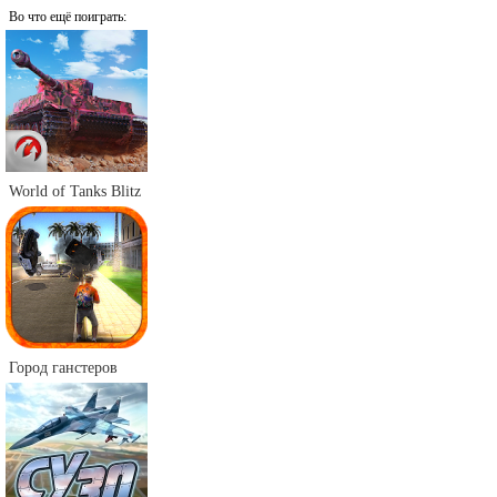
Во что ещё поиграть:
World of Tanks Blitz
Город ганстеров