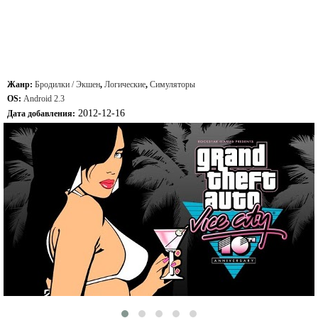
Жанр:
Бродилки / Экшен
,
Логические
,
Симуляторы
OS:
Android 2.3
2012-12-16
Дата добавления: