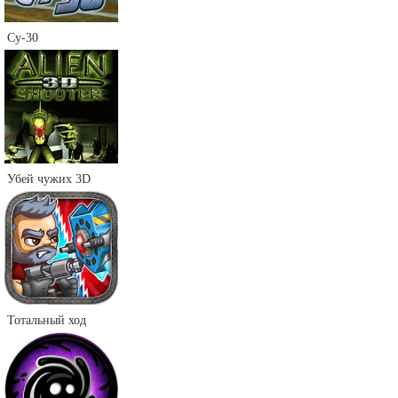
Су-30
Убей чужих 3D
Тотальный ход