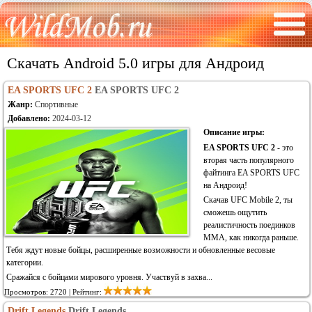
Скачать Android 5.0 игры для Андроид
EA SPORTS UFC 2
EA SPORTS UFC 2
Жанр:
Спортивные
Добавлено:
2024-03-12
Описание игры:
EA SPORTS UFC 2
- это
вторая часть популярного
файтинга EA SPORTS UFC
на Андроид!
Скачав UFC Mobile 2, ты
сможешь ощутить
реалистичность поединков
ММА, как никогда раньше.
Тебя ждут новые бойцы, расширенные возможности и обновленные весовые
категории.
Сражайся с бойцами мирового уровня. Участвуй в захва...
Просмотров: 2720 | Рейтинг:
Drift Legends
Drift Legends