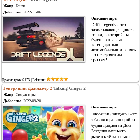
Жанр:
Гонки
Добавлено:
2022-11-06
Описание игры:
Drift Legends - это
захватывающая дрифт-
гонка, в которой ты
будешь управлять
легендарными
автомобилями и гонять
по невероятным
трассам!
Просмотров: 9473 | Рейтинг:
Говорящий Джинджер 2
Talking Ginger 2
Жанр:
Симуляторы
Добавлено:
2022-09-20
Описание игры:
Говорящий Джинджер 2 - это
забавная игра, в которой ты
будешь праздновать День
Рождения маленького
рыжего котёнка по имени