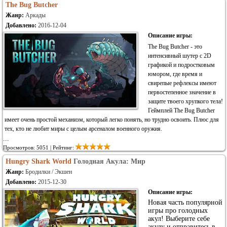
The Bug Butcher
Жанр:
Аркады
Добавлено:
2016-12-04
Описание игры:
The Bug Butcher - это
интенсивный шутер с 2D
графикой и подростковым
юмором, где время и
свирепые рефлексы имеют
первостепенное значение в
защите твоего хрупкого тела!
Геймплей The Bug Butcher
имеет очень простой механизм, который легко понять, но трудно освоить. Плюс для
тех, кто не любит миры с целым арсеналом военного оружия.
...
Просмотров: 5051 | Рейтинг:
Hungry Shark World
Голодная Акула: Мир
Жанр:
Бродилки / Экшен
Добавлено:
2015-12-30
Описание игры:
Новая часть популярной
игры про голодных
акул! Выберите себе
акулу и отправитесь в