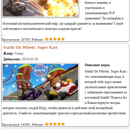
боевую машину и
участвовать в
захватывающих PvP
сражениях! Ты попадёшь в
безумный постапокалиптический мир, где каждый сражается за выживание! Строй
собственного металического монстра и круши врагов!
...
Просмотров: 20783 | Рейтинг:
Starlit On Wheels: Super Kart
Жанр:
Гонки
Добавлено:
2019-02-10
Описание игры:
Starlit On Wheels: Super Kart -
это захватывающая игра, в
которой тебя ждут новые
увлекательные приключения
с забавными персонажами из
вселенной Starlit! Помоги Бо
и Кикки вернуть звезды,
которые похитил злодей Нуру, чтобы привести в действие свой волшебный
двигатель. Гоняй по захватывающим трассам и преодолевай различные препятствия.
...
Просмотров: 14300 | Рейтинг: