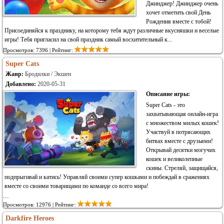
Джинджер! Джинджер очень
хочет отметить свой День
Рождения вместе с тобой!
Присоединяйся к празднику, на которому тебя ждут различные вкусняшки и веселые
игры! Тебя пригласил на свой праздник самый восхитительный к...
Просмотров: 7396 | Рейтинг:
Super Cats
Жанр:
Бродилки / Экшен
Добавлено:
2020-05-31
Описание игры:
Super Cats - это
захватывающая онлайн-игра
с множеством милых кошек!
Участвуй в потрясающих
битвах вместе с друзьями!
Открывай десятки могучих
кошек и великолепные
скины. Стреляй, защищайся,
подпрыгивай и катись! Управляй своими супер кошками и побеждай в сражениях
вместе со своими товарищами по команде со всего мира!
...
Просмотров: 12976 | Рейтинг:
Darkfire Heroes