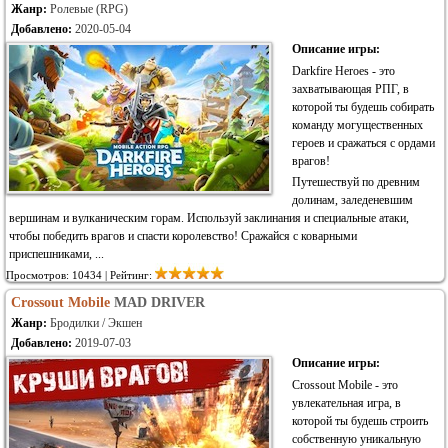
Жанр:
Ролевые (RPG)
Добавлено:
2020-05-04
Описание игры:
Darkfire Heroes - это
захватывающая РПГ, в
которой ты будешь собирать
команду могущественных
героев и сражаться с ордами
врагов!
Путешествуй по древним
долинам, заледеневшим
вершинам и вулканическим горам. Используй заклинания и специальные атаки,
чтобы победить врагов и спасти королевство! Сражайся с коварными
приспешниками, ...
Просмотров: 10434 | Рейтинг:
Crossout Mobile
MAD DRIVER
Жанр:
Бродилки / Экшен
Добавлено:
2019-07-03
Описание игры:
Crossout Mobile - это
увлекательная игра, в
которой ты будешь строить
собственную уникальную