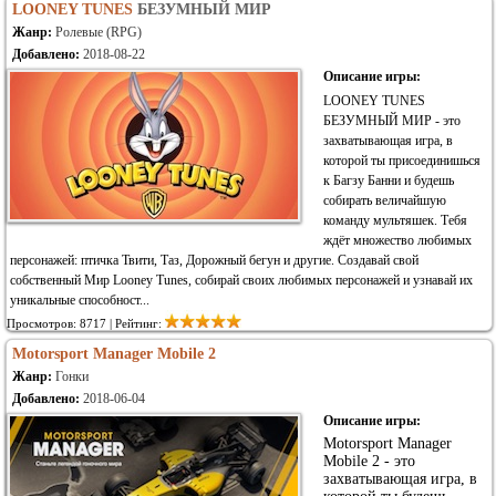
LOONEY TUNES
БЕЗУМНЫЙ МИР
Жанр:
Ролевые (RPG)
Добавлено:
2018-08-22
Описание игры:
LOONEY TUNES
БЕЗУМНЫЙ МИР - это
захватывающая игра, в
которой ты присоединишься
к Багзу Банни и будешь
собирать величайшую
команду мультяшек. Тебя
ждёт множество любимых
персонажей: птичка Твити, Таз, Дорожный бегун и другие. Создавай свой
собственный Мир Looney Tunes, собирай своих любимых персонажей и узнавай их
уникальные способност...
Просмотров: 8717 | Рейтинг:
Motorsport Manager Mobile 2
Жанр:
Гонки
Добавлено:
2018-06-04
Описание игры:
Motorsport Manager
Mobile 2 - это
захватывающая игра, в