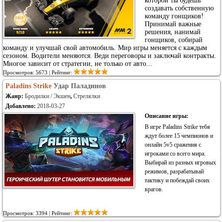
которой ты будешь
создавать собственную
команду гонщиков!
Принимай важные
решения, нанимай
гонщиков, собирай
команду и улучшай свой автомобиль. Мир игры меняется с каждым
сезоном. Водители меняются. Веди переговоры и заключай контракты.
Многое зависит от стратегии, не только от авто...
Просмотров: 5673 | Рейтинг:
Paladins Strike
Удар Паладинов
Жанр:
Бродилки / Экшен
,
Стрелялки
Добавлено:
2018-03-27
Описание игры:
В игре Paladins Strike тебя
ждут более 15 чемпионов и
онлайн 5v5 сражения с
игроками со всего мира.
Выбирай из разных игровых
режимов, разрабатывай
тактику и побеждай своих
врагов.
Просмотров: 3394 | Рейтинг: