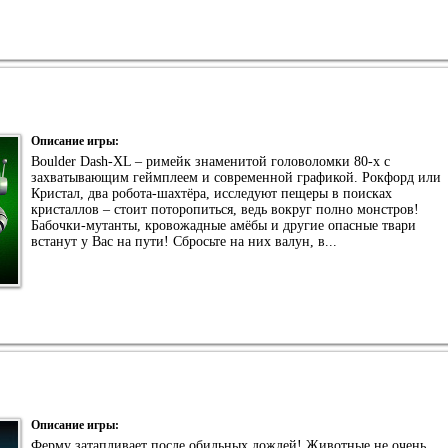
Описание игры:
Boulder Dash-XL – римейк знаменитой головоломки 80-х с
захватывающим геймплеем и современной графикой. Рокфорд или
Кристал, два робота-шахтёра, исследуют пещеры в поисках
кристаллов – стоит поторопиться, ведь вокруг полно монстров!
Бабочки-мутанты, кровожадные амёбы и другие опасные твари
встанут у Вас на пути! Сбросьте на них валун, в...
Описание игры:
Ферму затапливает после обильных дождей! Животные не очень