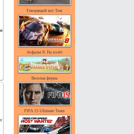
Говорящий кот Том
ая
и
Асфальт 8: На взлёт
Веселая ферма
FIFA 15 Ultimate Team
ют
и