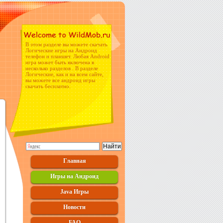
В этом разделе вы можете скачать
Логические игры на Андроид
телефон и планшет. Любая Android
игра может быть включена в
несколько разделов . В разделе
Логические, как и на всем сайте,
вы можете все андроид игры
скачать бесплатно.
Главная
Игры на Андроид
Java Игры
Новости
FAQ