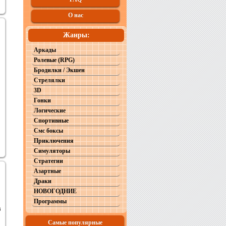
О нас
Жанры:
Аркады
Ролевые (RPG)
Бродилки / Экшен
Стрелялки
3D
Гонки
Логические
Спортивные
Смс боксы
Приключения
Симуляторы
Стратегии
Азартные
Драки
НОВОГОДНИЕ
Программы
в
Самые популярные