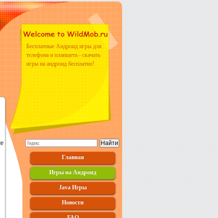
Бесплатные Андроид игры для
телефона и планшета - скачать
игры на андроид бесплатно!
се
Главная
Игры на Андроид
Java Игры
Новости
FAQ