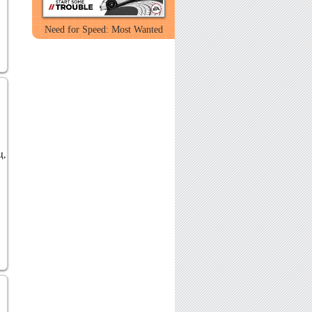
Need for Speed: Most Wanted
ц,