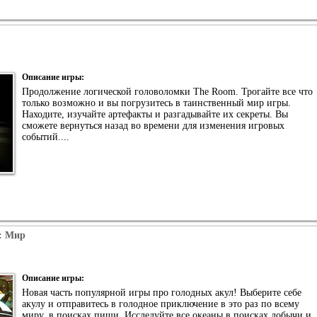
Описание игры:
Продолжение логической головоломки The Room. Трогайте все что
только возможно и вы погрузитесь в таинственный мир игры.
Находите, изучайте артефакты и разгадывайте их секреты. Вы
сможете вернуться назад во времени для изменения игровых
событий....
: Мир
Описание игры:
Новая часть популярной игры про голодных акул! Выберите себе
акулу и отправитесь в голодное приключение в это раз по всему
миру, в поисках пищи. Исследуйте все океаны в поисках добычи и