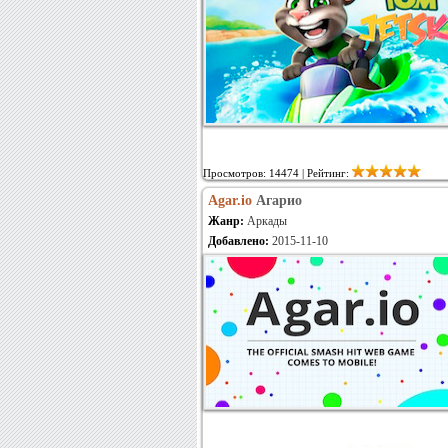
Просмотров: 14474 | Рейтинг:
Agar.io
Агарио
Жанр:
Аркады
Добавлено:
2015-11-10