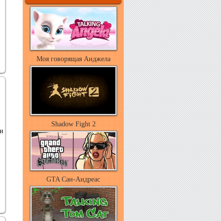
Моя говорящая Анджела
Shadow Fight 2
ки
GTA Сан-Андреас