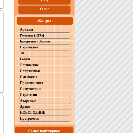
О нас
Жанры:
Аркады
Ролевые (RPG)
Бродилки / Экшен
Стрелялки
3D
Гонки
Логические
Спортивные
Смс боксы
Приключения
Симуляторы
Стратегии
Азартные
Драки
НОВОГОДНИЕ
Программы
Самые популярные